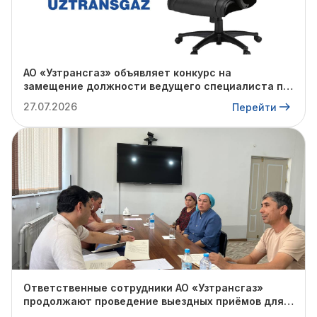
АО «Узтрансгаз» объявляет конкурс на
замещение должности ведущего специалиста по
комплаенс-контролю в «Газлийском»,
27.07.2026
Перейти
«Каганском», «Зирабулакском» УМГ, а также на
ПХГ «Северный Сох».
Ответственные сотрудники АО «Узтрансгаз»
продолжают проведение выездных приёмов для
физических и юридических лиц с целью изучения