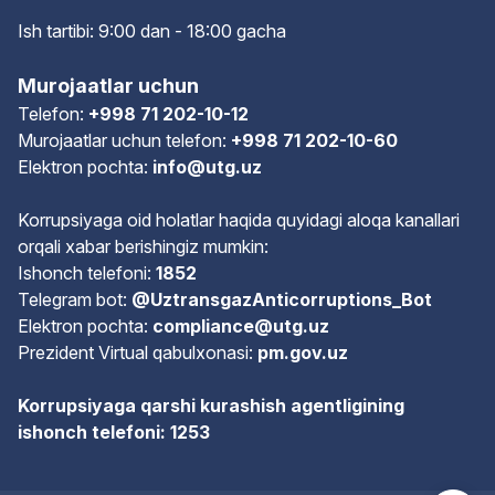
Ish tartibi: 9:00 dan - 18:00 gach
a
Murojaatlar uchun
Telefon:
+998 71 202-10-12
Murojaatlar uchun telefon:
+998 71 202-10-60
Elektron pochta:
info@utg.uz
Korrupsiyaga oid holatlar haqida quyidagi aloqa kanallari
orqali xabar berishingiz mumkin:
Ishonch telefoni:
1852
Telegram bot:
@UztransgazAnticorruptions_Bot
Elektron pochta:
compliance@utg.uz
Prezident Virtual qabulxonasi:
pm.gov.uz
Korrupsiyaga qarshi kurashish agentligining
ishonch telefoni: 1253