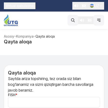
UZ
Virtual qabulxona
Asosiy
Kompaniya
Qayta aloqa
Qayta aloqa
Qayta aloqa
Saytda ariza topshiring, tez orada siz bilan
bog‘lanamiz va sizni qiziqtirgan barcha savollarga
javob beramiz.
FISH
*