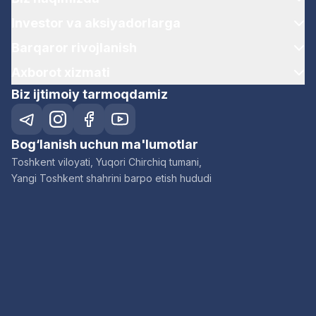
Investor va aksiyadorlarga
Barqaror rivojlanish
Axborot xizmati
Biz ijtimoiy tarmoqdamiz
Bog‘lanish uchun ma'lumotlar
Toshkent viloyati, Yuqori Chirchiq tumani,
Yangi Toshkent shahrini barpo etish hududi