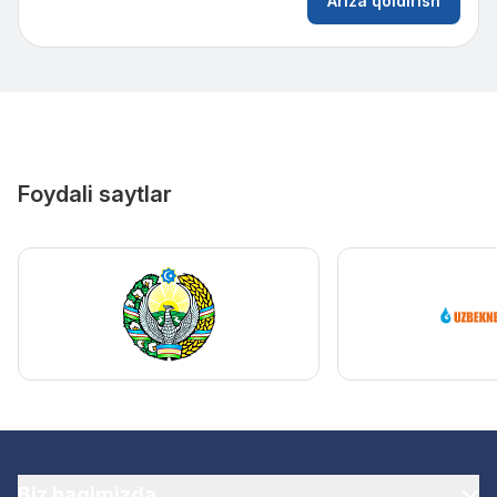
Ariza qoldirish
Foydali saytlar
Biz haqimizda