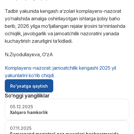
Tadbir yakunida kengash a’zolari komplayens-nazorat
yo‘nalishida amalga oshirilayotgan ishlarga ijobiy baho
berib, 2026 yilga mo‘ljallangan rejalar ijrosini ta’minlashda
ochiqlik, javobgarlik va jamoatchilik nazoratini yanada
kuchaytirish zarurligini ta’kidladi.
N.Ziyodullayeva, O‘zA
Komplayens-nazorat: jamoatchilik kengashi 2025 yil
yakunlarini ko‘rib chiqdi
Ro'yxatga qaytish
So‘nggi yangiliklar
05.12.2025
Xalqaro hamkorlik
07.11.2025
Samarqand magistral gaz quvurlari boshqarmasida