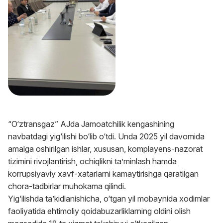
“O‘ztransgaz” AJda Jamoatchilik kengashining
navbatdagi yig‘ilishi bo‘lib o‘tdi. Unda 2025 yil davomida
amalga oshirilgan ishlar, xususan, komplayens-nazorat
tizimini rivojlantirish, ochiqlikni ta’minlash hamda
korrupsiyaviy xavf-xatarlarni kamaytirishga qaratilgan
chora-tadbirlar muhokama qilindi.
Yig‘ilishda ta’kidlanishicha, o‘tgan yil mobaynida xodimlar
faoliyatida ehtimoliy qoidabuzarliklarning oldini olish