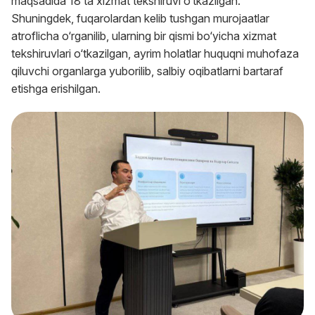
maqsadida 18 ta xizmat tekshiruvi o‘tkazilgan.
Shuningdek, fuqarolardan kelib tushgan murojaatlar
atroflicha o‘rganilib, ularning bir qismi bo‘yicha xizmat
tekshiruvlari o‘tkazilgan, ayrim holatlar huquqni muhofaza
qiluvchi organlarga yuborilib, salbiy oqibatlarni bartaraf
etishga erishilgan.