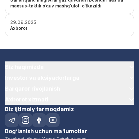
maxsus-taktik o‘quv mashg‘uloti o‘tkazildi
29.09.2025
Axborot
Biz haqimizda
Investor va aksiyadorlarga
Barqaror rivojlanish
Axborot xizmati
Biz ijtimoiy tarmoqdamiz
Bog‘lanish uchun ma'lumotlar
Toshkent viloyati, Yuqori Chirchiq tumani,