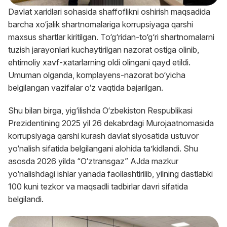
Davlat xaridlari sohasida shaffoflikni oshirish maqsadida
barcha xo‘jalik shartnomalariga korrupsiyaga qarshi
maxsus shartlar kiritilgan. To‘g‘ridan-to‘g‘ri shartnomalarni
tuzish jarayonlari kuchaytirilgan nazorat ostiga olinib,
ehtimoliy xavf-xatarlarning oldi olingani qayd etildi.
Umuman olganda, komplayens-nazorat bo‘yicha
belgilangan vazifalar o‘z vaqtida bajarilgan.
Shu bilan birga, yig‘ilishda O‘zbekiston Respublikasi
Prezidentining 2025 yil 26 dekabrdagi Murojaatnomasida
korrupsiyaga qarshi kurash davlat siyosatida ustuvor
yo‘nalish sifatida belgilangani alohida ta’kidlandi. Shu
asosda 2026 yilda “O‘ztransgaz” AJda mazkur
yo‘nalishdagi ishlar yanada faollashtirilib, yilning dastlabki
100 kuni tezkor va maqsadli tadbirlar davri sifatida
belgilandi.