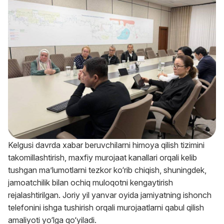
Kelgusi davrda xabar beruvchilarni himoya qilish tizimini
takomillashtirish, maxfiy murojaat kanallari orqali kelib
tushgan ma’lumotlarni tezkor ko‘rib chiqish, shuningdek,
jamoatchilik bilan ochiq muloqotni kengaytirish
rejalashtirilgan. Joriy yil yanvar oyida jamiyatning ishonch
telefonini ishga tushirish orqali murojaatlarni qabul qilish
amaliyoti yo‘lga qo‘yiladi.