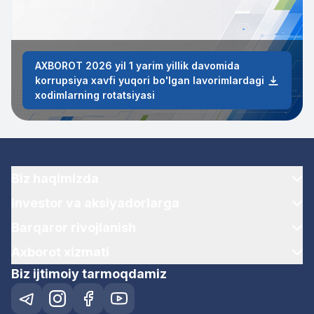
AXBOROT 2026 yil 1 yarim yillik davomida
korrupsiya xavfi yuqori bo'lgan lavorimlardagi
xodimlarning rotatsiyasi
Biz haqimizda
Investor va aksiyadorlarga
Barqaror rivojlanish
Axborot xizmati
Biz ijtimoiy tarmoqdamiz