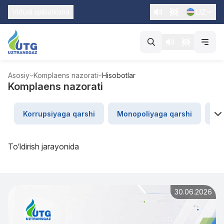
UZ
Virtual qabulxona
Asosiy
Komplaens nazorati
Hisobotlar
Komplaens nazorati
Korrupsiyaga qarshi
Monopoliyaga qarshi
“U
To‘ldirish jarayonida
30.06.2026