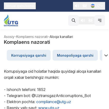
UZ
Virtual qabulxona
Asosiy
Komplaens nazorati
Aloqa kanallari
Komplaens nazorati
Korrupsiyaga qarshi
Monopoliyaga qarshi
“U
Korrupsiyaga oid holatlar haqida quyidagi aloqa kanallari
orqali xabar berishingiz mumkin:
- Ishonch telefoni: 1852
- Telegram bot: @UztransgazAnticorruptions_Bot
- Elektron pochta:
compliance@utg.uz
- Rasmiy veb-sayt:
www.utg.uz