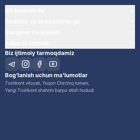
Biz haqimizda
Investor va aksiyadorlarga
Barqaror rivojlanish
Axborot xizmati
Biz ijtimoiy tarmoqdamiz
Bog‘lanish uchun ma'lumotlar
Toshkent viloyati, Yuqori Chirchiq tumani,
Yangi Toshkent shahrini barpo etish hududi