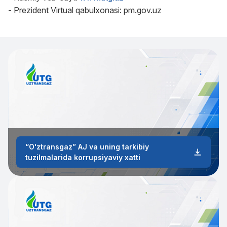
- Prezident Virtual qabulxonasi: pm.gov.uz
“Oʻztransgaz” AJ va uning tarkibiy
tuzilmalarida korrupsiyaviy xatti