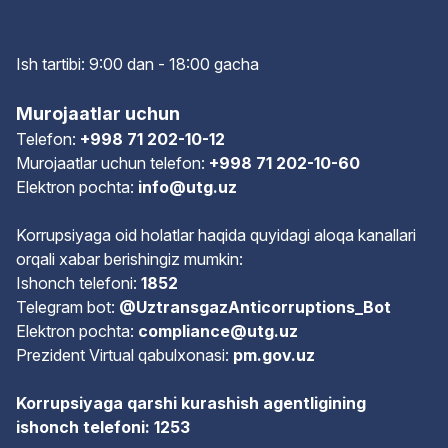
Ish tartibi: 9:00 dan - 18:00 gach
a
Murojaatlar uchun
Telefon:
+998 71 202-10-12
Murojaatlar uchun telefon:
+998 71 202-10-60
Elektron pochta:
info@utg.uz
Korrupsiyaga oid holatlar haqida quyidagi aloqa kanallari
orqali xabar berishingiz mumkin:
Ishonch telefoni:
1852
Telegram bot:
@UztransgazAnticorruptions_Bot
Elektron pochta:
compliance@utg.uz
Prezident Virtual qabulxonasi:
pm.gov.uz
Korrupsiyaga qarshi kurashish agentligining
ishonch telefoni: 1253