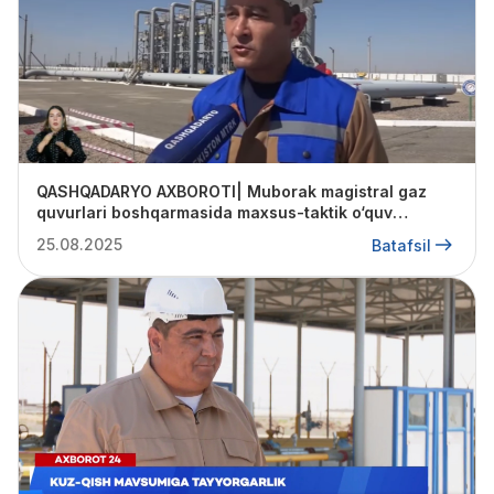
QASHQADARYO AXBOROTI| Muborak magistral gaz
quvurlari boshqarmasida maxsus-taktik o‘quv
mashg’uloti o’tkazildi.
25.08.2025
Batafsil