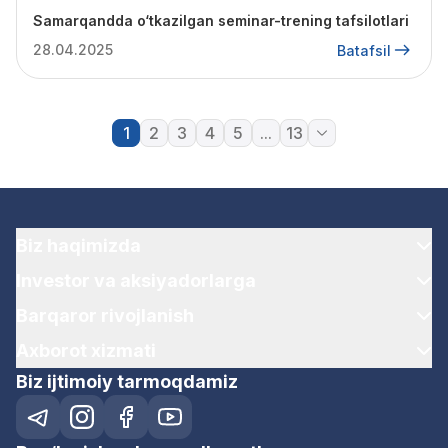
Samarqandda o‘tkazilgan seminar-trening tafsilotlari
28.04.2025
Batafsil
1
2
3
4
5
...
13
Biz haqimizda
Investor va aksiyadorlarga
Barqaror rivojlanish
Axborot xizmati
Biz ijtimoiy tarmoqdamiz