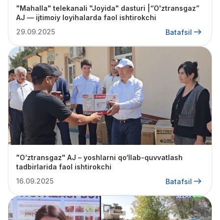
"Mahalla" telekanali "Joyida" dasturi |“O'ztransgaz”
AJ — ijtimoiy loyihalarda faol ishtirokchi
29.09.2025
Batafsil
"O‘ztransgaz" AJ – yoshlarni qo‘llab-quvvatlash
tadbirlarida faol ishtirokchi
16.09.2025
Batafsil