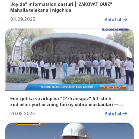
Joyida" informatsion dasturi |"ZAKOVAT QUIZ"
Mahalla telekanali nigohida
04.09.2025
Batafsil
Energetika vazirligi va "O‘ztransgaz" AJ ishchi-
xodimlari yurtimizning tarixiy xotira maskanlari —
“G‘alaba bog‘i” va “Millat fidoyilari” yodgorlik
26.08.2025
Batafsil
majmualari hamda “Shon-sharaf” davlat muzeyida
bo‘lishdi.