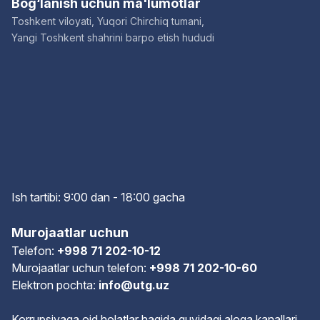
Bog‘lanish uchun ma'lumotlar
Toshkent viloyati, Yuqori Chirchiq tumani,
Yangi Toshkent shahrini barpo etish hududi
Ish tartibi: 9:00 dan - 18:00 gach
a
Murojaatlar uchun
Telefon:
+998 71 202-10-12
Murojaatlar uchun telefon:
+998 71 202-10-60
Elektron pochta:
info@utg.uz
Korrupsiyaga oid holatlar haqida quyidagi aloqa kanallari