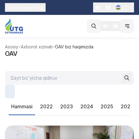
UZ
Virtual qabulxona
Asosiy
Axborot xizmati
OAV biz haqimizda
OAV
Hammasi
2022
2023
2024
2025
2026