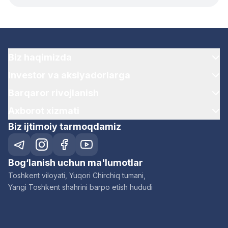
Biz haqimizda
Investor va aksiyadorlarga
Barqaror rivojlanish
Axborot xizmati
Biz ijtimoiy tarmoqdamiz
Bog‘lanish uchun ma'lumotlar
Toshkent viloyati, Yuqori Chirchiq tumani,
Yangi Toshkent shahrini barpo etish hududi