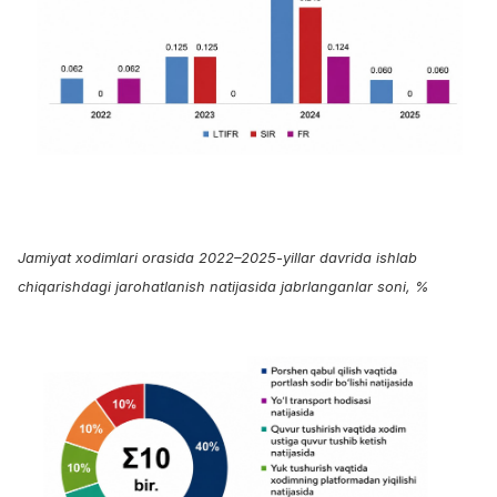
Jamiyat xodimlari orasida 2022–2025-yillar davrida ishlab
chiqarishdagi jarohatlanish natijasida jabrlanganlar soni, %