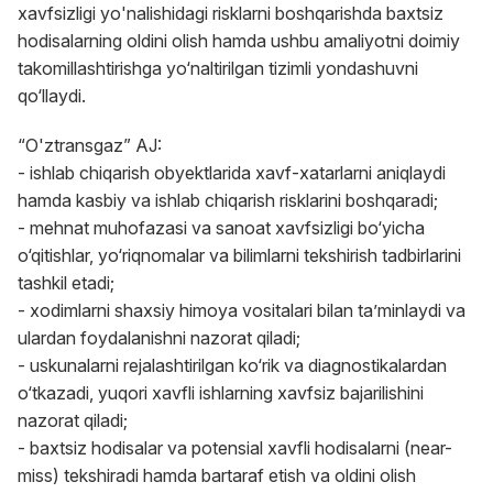
xavfsizligi yo'nalishidagi risklarni boshqarishda baxtsiz
hodisalarning oldini olish hamda ushbu amaliyotni doimiy
takomillashtirishga yo‘naltirilgan tizimli yondashuvni
qo‘llaydi.
“O'ztransgaz” AJ:
- ishlab chiqarish obyektlarida xavf-xatarlarni aniqlaydi
hamda kasbiy va ishlab chiqarish risklarini boshqaradi;
- mehnat muhofazasi va sanoat xavfsizligi bo‘yicha
o‘qitishlar, yo‘riqnomalar va bilimlarni tekshirish tadbirlarini
tashkil etadi;
- xodimlarni shaxsiy himoya vositalari bilan ta’minlaydi va
ulardan foydalanishni nazorat qiladi;
- uskunalarni rejalashtirilgan ko‘rik va diagnostikalardan
o‘tkazadi, yuqori xavfli ishlarning xavfsiz bajarilishini
nazorat qiladi;
- baxtsiz hodisalar va potensial xavfli hodisalarni (near-
miss) tekshiradi hamda bartaraf etish va oldini olish