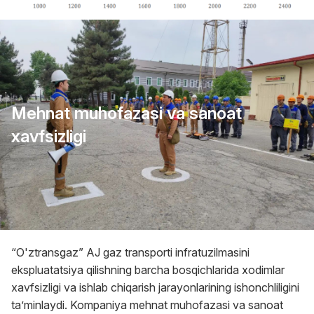
Mehnat muhofazasi va sanoat
xavfsizligi
“O'ztransgaz” AJ gaz transporti infratuzilmasini
ekspluatatsiya qilishning barcha bosqichlarida xodimlar
xavfsizligi va ishlab chiqarish jarayonlarining ishonchliligini
ta’minlaydi. Kompaniya mehnat muhofazasi va sanoat