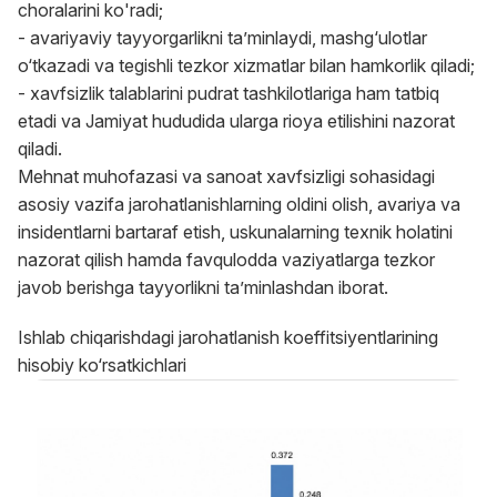
choralarini ko'radi;
- avariyaviy tayyorgarlikni ta’minlaydi, mashg‘ulotlar
o‘tkazadi va tegishli tezkor xizmatlar bilan hamkorlik qiladi;
- xavfsizlik talablarini pudrat tashkilotlariga ham tatbiq
etadi va Jamiyat hududida ularga rioya etilishini nazorat
qiladi.
Mehnat muhofazasi va sanoat xavfsizligi sohasidagi
asosiy vazifa jarohatlanishlarning oldini olish, avariya va
insidentlarni bartaraf etish, uskunalarning texnik holatini
nazorat qilish hamda favqulodda vaziyatlarga tezkor
javob berishga tayyorlikni ta’minlashdan iborat.
Ishlab chiqarishdagi jarohatlanish koeffitsiyentlarining
hisobiy ko‘rsatkichlari