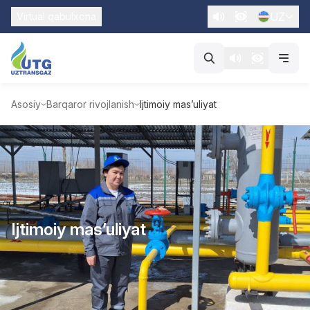
UZ
Virtual qabulxona
Asosiy
Barqaror rivojlanish
Ijtimoiy mas’uliyat
Ijtimoiy mas’uliyat