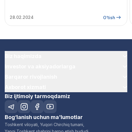
28.02.2024
O‘tish
Biz haqimizda
Investor va aksiyadorlarga
Barqaror rivojlanish
Axborot xizmati
Biz ijtimoiy tarmoqdamiz
Bog‘lanish uchun ma'lumotlar
Toshkent viloyati, Yuqori Chirchiq tumani,
Yangi Toshkent shahrini barpo etish hududi