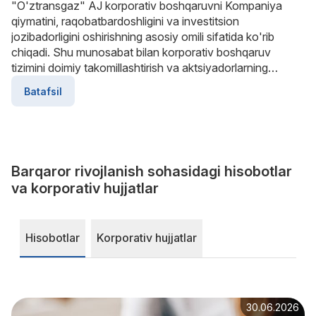
"O'ztransgaz" AJ korporativ boshqaruvni Kompaniya
qiymatini, raqobatbardoshligini va investitsion
jozibadorligini oshirishning asosiy omili sifatida ko'rib
chiqadi. Shu munosabat bilan korporativ boshqaruv
tizimini doimiy takomillashtirish va aktsiyadorlarning
manfaatlari va huquqlariga rioya qilish Kompaniya uchun
Batafsil
ustuvor hisoblanadi.
Barqaror rivojlanish sohasidagi hisobotlar
va korporativ hujjatlar
Hisobotlar
Korporativ hujjatlar
30.06.2026