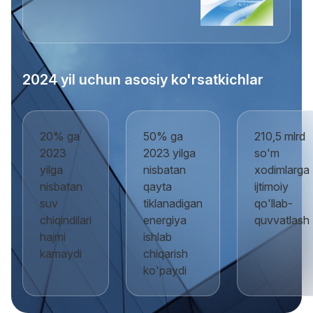
2024 yil uchun asosiy ko'rsatkichlar
20%
ga
50%
ga
210,5
mlrd
2023
2023 yilga
so'm
yilga
nisbatan
xodimlarga
nisbatan
qayta
ijtimoiy
suv
tiklanadigan
qo'llab-
chiqindilari
energiya
quvvatlash
hajmi
ishlab
kamaydi
chiqarish
ko'paydi