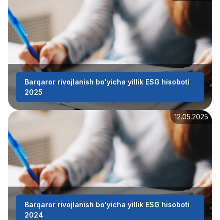
Barqaror rivojlanish bo'yicha yillik ESG hisoboti
2025
12.05.2025
Barqaror rivojlanish bo'yicha yillik ESG hisoboti
2024