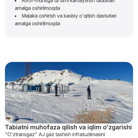
Atrof-muhitga ta'sirni kamaytirish tadbirlari
amalga oshirilmoqda
Malaka oshirish va kasbiy o'qitish dasturlari
amalga oshirilmoqda
Tabiatni muhofaza qilish va iqlim o'zgarishi
"O'ztransgaz" AJ gaz tashish infratuzilmasini