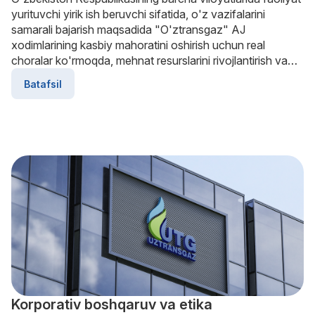
yurituvchi yirik ish beruvchi sifatida, o'z vazifalarini
samarali bajarish maqsadida "O'ztransgaz" AJ
xodimlarining kasbiy mahoratini oshirish uchun real
choralar ko'rmoqda, mehnat resurslarini rivojlantirish va
mustahkamlashga qaratilgan vazifalarni amalga
Batafsil
oshirmoqda, jamoada va mavjudlik mintaqalarida ijtimoiy
himoyalanganlik va barqarorlik uchun sharoitlar
yaratmoqda.
Korporativ boshqaruv va etika