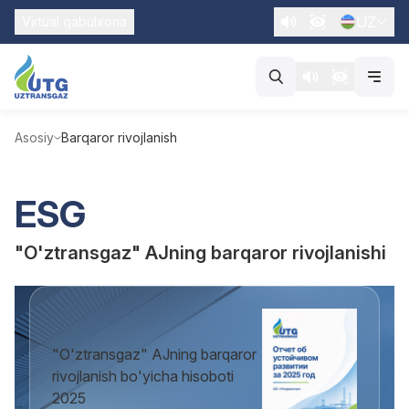
UZ
Virtual qabulxona
Asosiy
Barqaror rivojlanish
ESG
"O'ztransgaz" AJning barqaror rivojlanishi
"O'ztransgaz" AJning barqaror
rivojlanish bo'yicha hisoboti
2025