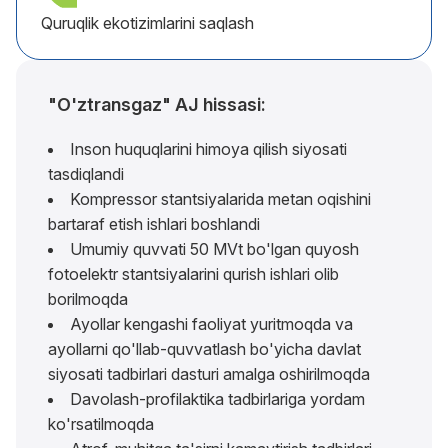
Quruqlik ekotizimlarini saqlash
"O'ztransgaz" AJ hissasi:
Inson huquqlarini himoya qilish siyosati
tasdiqlandi
Kompressor stantsiyalarida metan oqishini
bartaraf etish ishlari boshlandi
Umumiy quvvati 50 MVt bo'lgan quyosh
fotoelektr stantsiyalarini qurish ishlari olib
borilmoqda
Ayollar kengashi faoliyat yuritmoqda va
ayollarni qo'llab-quvvatlash bo'yicha davlat
siyosati tadbirlari dasturi amalga oshirilmoqda
Davolash-profilaktika tadbirlariga yordam
ko'rsatilmoqda