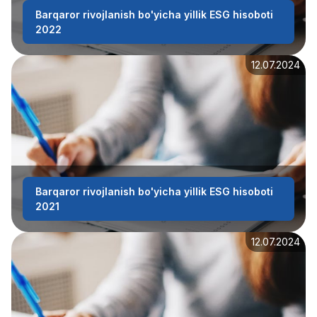
Barqaror rivojlanish bo'yicha yillik ESG hisoboti
2022
12.07.2024
Barqaror rivojlanish bo'yicha yillik ESG hisoboti
2021
12.07.2024