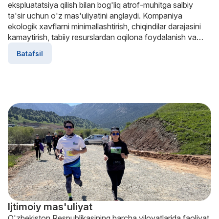
ekspluatatsiya qilish bilan bog'liq atrof-muhitga salbiy
ta'sir uchun o'z mas'uliyatini anglaydi. Kompaniya
ekologik xavflarni minimallashtirish, chiqindilar darajasini
kamaytirish, tabiiy resurslardan oqilona foydalanish va
atrof-muhit ifloslanishining oldini olishga izchil intilmoqda.
Batafsil
Ijtimoiy mas'uliyat
O'zbekiston Respublikasining barcha viloyatlarida faoliyat