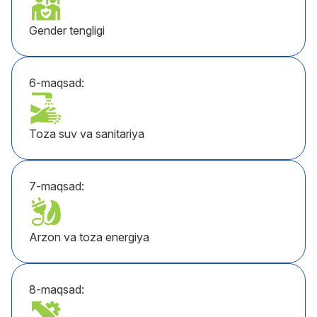
Gender tengligi
6-maqsad:
Toza suv va sanitariya
7-maqsad:
Arzon va toza energiya
8-maqsad: