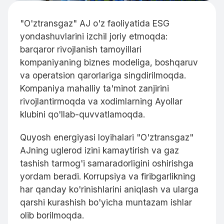
"O'ztransgaz" AJ o'z faoliyatida ESG
yondashuvlarini izchil joriy etmoqda:
barqaror rivojlanish tamoyillari
kompaniyaning biznes modeliga, boshqaruv
va operatsion qarorlariga singdirilmoqda.
Kompaniya mahalliy ta'minot zanjirini
rivojlantirmoqda va xodimlarning Ayollar
klubini qo'llab-quvvatlamoqda.
Quyosh energiyasi loyihalari "O'ztransgaz"
AJning uglerod izini kamaytirish va gaz
tashish tarmog'i samaradorligini oshirishga
yordam beradi. Korrupsiya va firibgarlikning
har qanday ko'rinishlarini aniqlash va ularga
qarshi kurashish bo'yicha muntazam ishlar
olib borilmoqda.