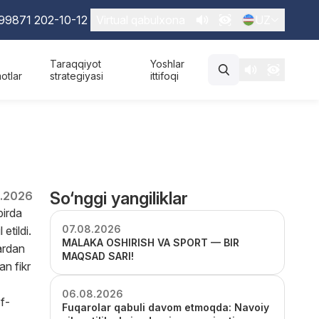
99871 202-10-12
Virtual qabulxona
UZ
Taraqqiyot
Yoshlar
otlar
strategiyasi
ittifoqi
So‘nggi yangiliklar
.2026
birda
07.08.2026
etildi.
MALAKA OSHIRISH VA SPORT — BIR
ardan
MAQSAD SARI!
an fikr
06.08.2026
f-
Fuqarolar qabuli davom etmoqda: Navoiy