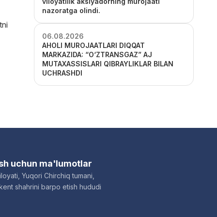
viloyatilik aksiyadorning murojaati
nazoratga olindi.
tni
06.08.2026
AHOLI MUROJAATLARI DIQQAT
MARKAZIDA: “O‘ZTRANSGAZ” AJ
MUTAXASSISLARI QIBRAYLIKLAR BILAN
UCHRASHDI
ish uchun ma'lumotlar
loyati, Yuqori Chirchiq tumani,
ent shahrini barpo etish hududi