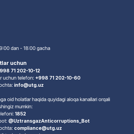
i: 9:00 dan - 18:00 gach
a
tlar uchun
998 71 202-10-12
r uchun telefon:
+998 71 202-10-60
pochta:
info@utg.uz
ga oid holatlar haqida quyidagi aloqa kanallari orqali
shingiz mumkin:
lefoni:
1852
bot:
@UztransgazAnticorruptions_Bot
pochta:
compliance@utg.uz