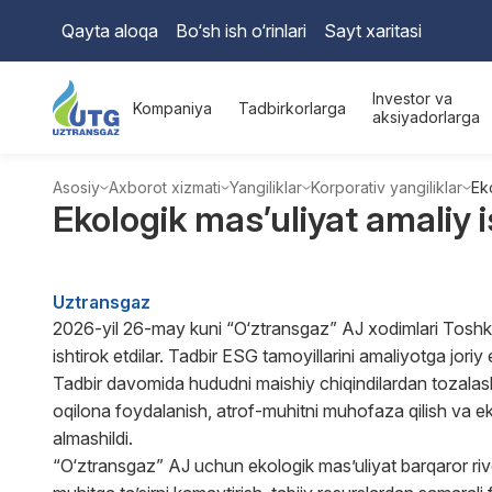
Qayta aloqa
Bo‘sh ish o‘rinlari
Sayt xaritasi
Investor va
Kompaniya
Tadbirkorlarga
aksiyadorlarga
Asosiy
Axborot xizmati
Yangiliklar
Korporativ yangiliklar
Ek
Ekologik mas’uliyat amaliy 
Uztransgaz
2026-yil 26-may kuni “O‘ztransgaz” AJ xodimlari Toshken
ishtirok etdilar. Tadbir ESG tamoyillarini amaliyotga jori
Tadbir davomida hududni maishiy chiqindilardan tozalash 
oqilona foydalanish, atrof-muhitni muhofaza qilish va eko
almashildi.
“O‘ztransgaz” AJ uchun ekologik mas’uliyat barqaror riv