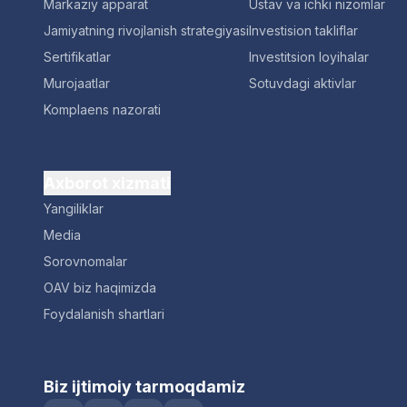
Markaziy apparat
Ustav va ichki nizomlar
Jamiyatning rivojlanish strategiyasi
Investision takliflar
Sertifikatlar
Investitsion loyihalar
Murojaatlar
Sotuvdagi aktivlar
Komplaens nazorati
Axborot xizmati
Yangiliklar
Media
Sorovnomalar
OAV biz haqimizda
Foydalanish shartlari
Biz ijtimoiy tarmoqdamiz