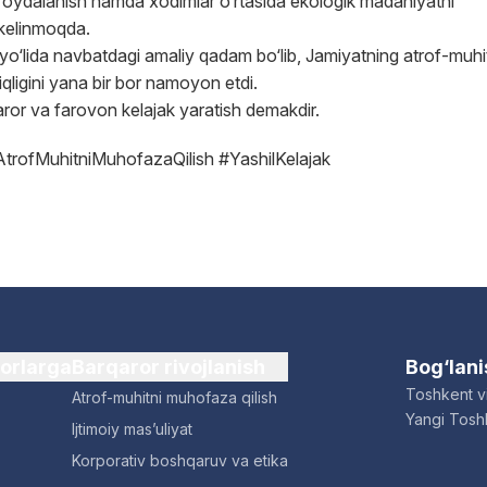
li foydalanish hamda xodimlar o‘rtasida ekologik madaniyatni
b kelinmoqda.
 yo‘lida navbatdagi amaliy qadam bo‘lib, Jamiyatning atrof-muhi
qligini yana bir bor namoyon etdi.
ror va farovon kelajak yaratish demakdir.
trofMuhitniMuhofazaQilish #YashilKelajak
dorlarga
Barqaror rivojlanish
Bog‘lan
Toshkent vi
Atrof-muhitni muhofaza qilish
Yangi Toshk
Ijtimoiy mas’uliyat
Korporativ boshqaruv va etika