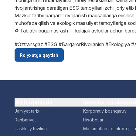
muhitga ta’sirni kamaytirish, tabiiy resurslardan samara
rivojlantirishga qaratilgan ESG tamoyillari izchil joriy eti
Mazkur tadbir barqaror rivojlanish maqsadlariga erishish
muhofaza qilish va ekologik mas’uliyat tamoyillariga sodi
♻️ Tabiatni bugun asrash — kelajak avlodlar uchun barqa
#Oztransgaz #ESG #BarqarorRivojlanish #Ekologiya #A
Ro'yxatga qaytish
Biz haqimizda
Investor va aksiya
Jamiyat tarixi
Korporativ boshqaruv
Rahbariyat
Hisobotlar
Tashkiliy tuzilma
Ma'lumotlarni oshkor qilish