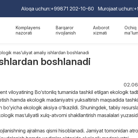
Aloqa uchun:
+99871 202-10-60
Murojaat uchun:
+
Komplayens
Barqaror
Axborot
Ochiq
nazorati
rivojlanish
xizmati
ma'lum
ologik mas’uliyat amaliy ishlardan boshlanadi
ishlardan boshlanadi
02.06
t viloyatining Bo‘stonliq tumanida tashkil etilgan ekologik tad
y etish hamda ekologik madaniyatni yuksaltirish maqsadida tashkil 
bo‘yicha ekologik aksiya o‘tkazildi. Shuningdek, tabiiy resursl
logik mas’uliyatli xulq-atvorni shakllantirish masalalari yuzasid
ojlanishning ajralmas qismi hisoblanadi. Jamiyat tomonidan atro