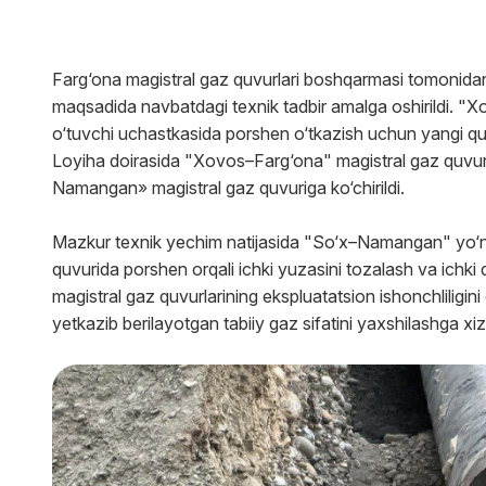
Farg‘ona magistral gaz quvurlari boshqarmasi tomonidan g
maqsadida navbatdagi texnik tadbir amalga oshirildi. "
o‘tuvchi uchastkasida porshen o‘tkazish uchun yangi quvur
Loyiha doirasida "Xovos–Farg‘ona" magistral gaz quvur
Namangan» magistral gaz quvuriga ko‘chirildi.
Mazkur texnik yechim natijasida "So‘x–Namangan" yo‘n
quvurida porshen orqali ichki yuzasini tozalash va ichki d
magistral gaz quvurlarining ekspluatatsion ishonchliligin
yetkazib berilayotgan tabiiy gaz sifatini yaxshilashga xiz