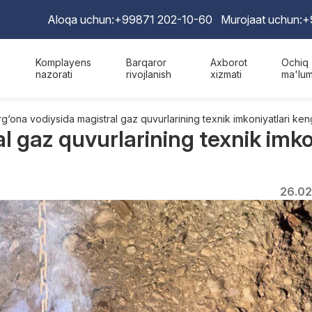
Aloqa uchun:
+99871 202-10-60
Murojaat uchun:
+
Komplayens
Barqaror
Axborot
Ochiq
nazorati
rivojlanish
xizmati
ma'lum
rg‘ona vodiysida magistral gaz quvurlarining texnik imkoniyatlari ke
l gaz quvurlarining texnik imk
26.02