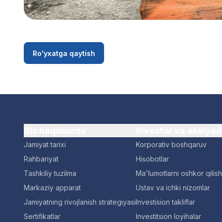
Ro'yxatga qaytish
Biz haqimizda
Investor va aksiya
Jamiyat tarixi
Korporativ boshqaruv
Rahbariyat
Hisobotlar
Tashkiliy tuzilma
Ma'lumotlarni oshkor qilish
Markaziy apparat
Ustav va ichki nizomlar
Jamiyatning rivojlanish strategiyasi
Investision takliflar
Sertifikatlar
Investitsion loyihalar