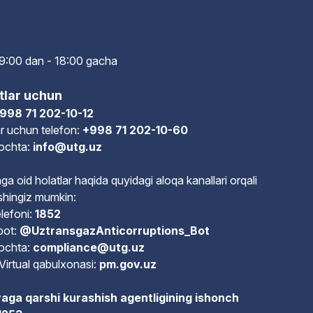
i: 9:00 dan - 18:00 gach
a
tlar uchun
998 71 202-10-12
r uchun telefon:
+998 71 202-10-60
pochta:
info@utg.uz
ga oid holatlar haqida quyidagi aloqa kanallari orqali
shingiz mumkin:
lefoni:
1852
bot:
@UztransgazAnticorruptions_Bot
pochta:
compliance@utg.uz
Virtual qabulxonasi:
pm.gov.uz
aga qarshi kurashish agentligining ishonch