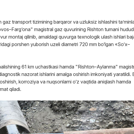
az transport tizimining barqaror va uzluksiz ishlashini taʼminl
Xovos–Farg‘ona" magistral gaz quvurining Rishton tumani hudud
 montaj qilinib, amaldagi quvurga texnologik ulash ishlari bajar
idagi porshen yuborish uzeli diametri 720 mm bo‘lgan «So‘x–
alishining 61 km uchastkasi hamda "Rishton–Aylanma" magistr
iagnostik nazorat ishlarini amalga oshirish imkoniyati yaratildi.
i oshirish, korroziya va nuqsonlarni o‘z vaqtida aniqlash hamda
mat qiladi.