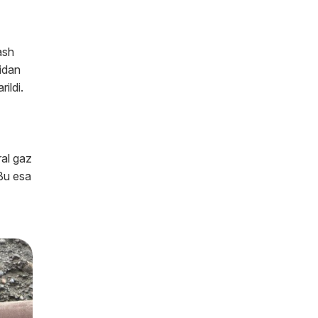
ash
idan
ildi.
al gaz
 Bu esa