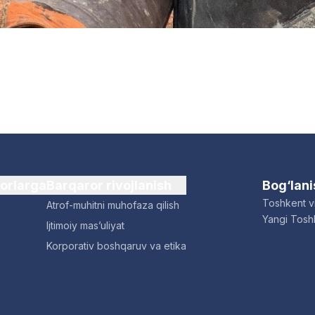
dorlarga
Barqaror rivojlanish
Bog‘lan
Toshkent vi
Atrof-muhitni muhofaza qilish
Yangi Toshk
Ijtimoiy mas’uliyat
Korporativ boshqaruv va etika