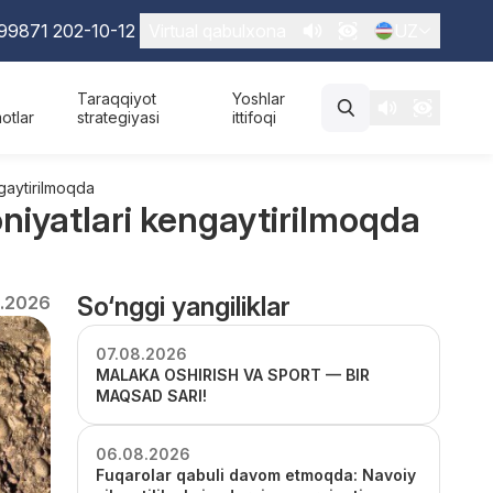
99871 202-10-12
Virtual qabulxona
UZ
Taraqqiyot
Yoshlar
otlar
strategiyasi
ittifoqi
ngaytirilmoqda
oniyatlari kengaytirilmoqda
So‘nggi yangiliklar
.2026
07.08.2026
MALAKA OSHIRISH VA SPORT — BIR
MAQSAD SARI!
06.08.2026
Fuqarolar qabuli davom etmoqda: Navoiy