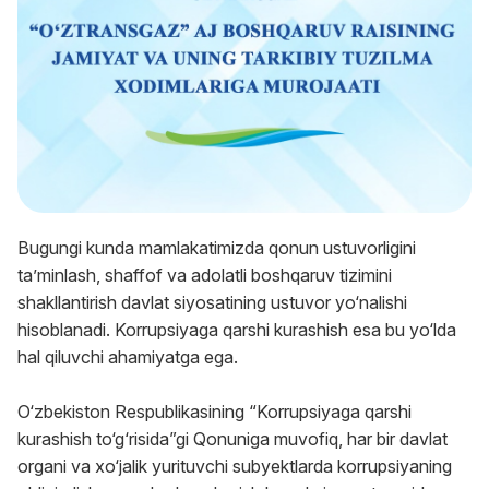
Bugungi kunda mamlakatimizda qonun ustuvorligini
taʼminlash, shaffof va adolatli boshqaruv tizimini
shakllantirish davlat siyosatining ustuvor yo‘nalishi
hisoblanadi. Korrupsiyaga qarshi kurashish esa bu yo‘lda
hal qiluvchi ahamiyatga ega.
O‘zbekiston Respublikasining “Korrupsiyaga qarshi
kurashish to‘g‘risida”gi Qonuniga muvofiq, har bir davlat
organi va xo‘jalik yurituvchi subyektlarda korrupsiyaning