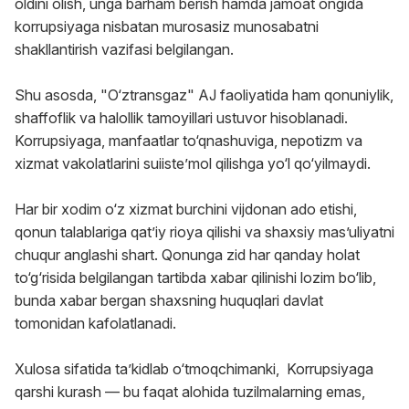
oldini olish, unga barham berish hamda jamoat ongida
korrupsiyaga nisbatan murosasiz munosabatni
shakllantirish vazifasi belgilangan.
Shu asosda, "O‘ztransgaz" AJ faoliyatida ham qonuniylik,
shaffoflik va halollik tamoyillari ustuvor hisoblanadi.
Korrupsiyaga, manfaatlar to‘qnashuviga, nepotizm va
xizmat vakolatlarini suiisteʼmol qilishga yo‘l qo‘yilmaydi.
Har bir xodim o‘z xizmat burchini vijdonan ado etishi,
qonun talablariga qatʼiy rioya qilishi va shaxsiy masʼuliyatni
chuqur anglashi shart. Qonunga zid har qanday holat
to‘g‘risida belgilangan tartibda xabar qilinishi lozim bo‘lib,
bunda xabar bergan shaxsning huquqlari davlat
tomonidan kafolatlanadi.
Xulosa sifatida taʼkidlab o‘tmoqchimanki, Korrupsiyaga
qarshi kurash — bu faqat alohida tuzilmalarning emas,