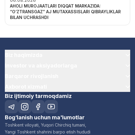
06.08.2026
AHOLI MUROJAATLARI DIQQAT MARKAZIDA:
“O‘ZTRANSGAZ” AJ MUTAXASSISLARI QIBRAYLIKLAR
BILAN UCHRASHDI
Biz haqimizda
Investor va aksiyadorlarga
Barqaror rivojlanish
Axborot xizmati
Biz ijtimoiy tarmoqdamiz
Bog‘lanish uchun ma'lumotlar
Toshkent viloyati, Yuqori Chirchiq tumani,
Yangi Toshkent shahrini barpo etish hududi