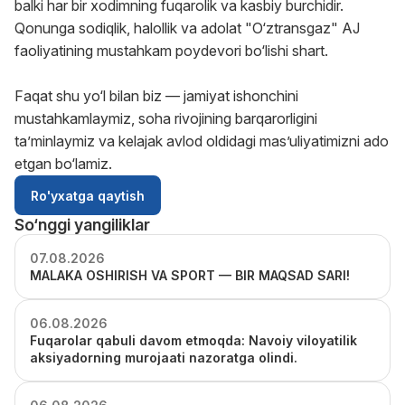
balki har bir xodimning fuqarolik va kasbiy burchidir.
Qonunga sodiqlik, halollik va adolat "O‘ztransgaz" AJ
faoliyatining mustahkam poydevori bo‘lishi shart.
Faqat shu yo‘l bilan biz — jamiyat ishonchini
mustahkamlaymiz, soha rivojining barqarorligini
taʼminlaymiz va kelajak avlod oldidagi masʼuliyatimizni ado
etgan bo‘lamiz.
Ro'yxatga qaytish
So‘nggi yangiliklar
07.08.2026
MALAKA OSHIRISH VA SPORT — BIR MAQSAD SARI!
06.08.2026
Fuqarolar qabuli davom etmoqda: Navoiy viloyatilik
aksiyadorning murojaati nazoratga olindi.