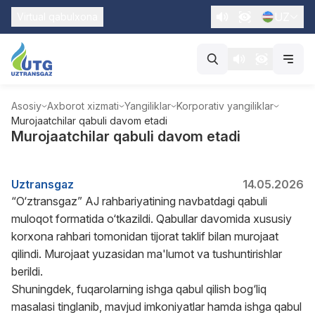
UZ
Virtual qabulxona
Asosiy
Axborot xizmati
Yangiliklar
Korporativ yangiliklar
Murojaatchilar qabuli davom etadi
Murojaatchilar qabuli davom etadi
Uztransgaz
14.05.2026
“O‘ztransgaz” AJ rahbariyatining navbatdagi qabuli
muloqot formatida o‘tkazildi. Qabullar davomida xususiy
korxona rahbari tomonidan tijorat taklif bilan murojaat
qilindi. Murojaat yuzasidan ma'lumot va tushuntirishlar
berildi.
Shuningdek, fuqarolarning ishga qabul qilish bog‘liq
masalasi tinglanib, mavjud imkoniyatlar hamda ishga qabul