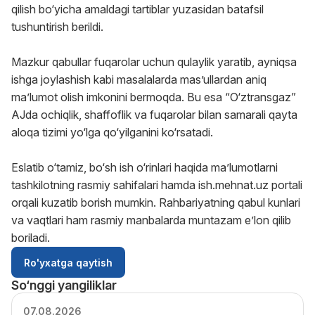
qilish bo‘yicha amaldagi tartiblar yuzasidan batafsil
tushuntirish berildi.
Mazkur qabullar fuqarolar uchun qulaylik yaratib, ayniqsa
ishga joylashish kabi masalalarda mas’ullardan aniq
ma’lumot olish imkonini bermoqda. Bu esa “O‘ztransgaz”
AJda ochiqlik, shaffoflik va fuqarolar bilan samarali qayta
aloqa tizimi yo‘lga qo‘yilganini ko‘rsatadi.
Eslatib o‘tamiz, bo‘sh ish o‘rinlari haqida ma’lumotlarni
tashkilotning rasmiy sahifalari hamda ish.mehnat.uz portali
orqali kuzatib borish mumkin. Rahbariyatning qabul kunlari
va vaqtlari ham rasmiy manbalarda muntazam e’lon qilib
boriladi.
Ro'yxatga qaytish
So‘nggi yangiliklar
07.08.2026