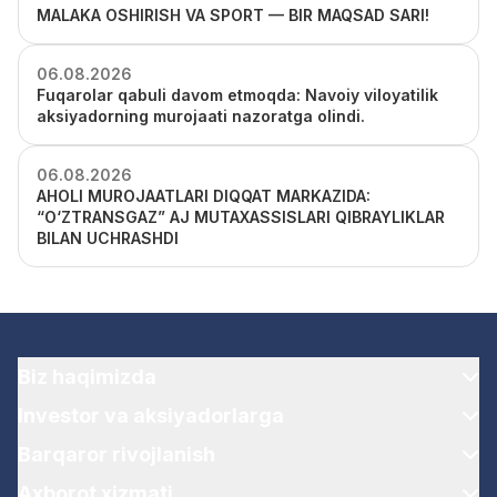
MALAKA OSHIRISH VA SPORT — BIR MAQSAD SARI!
06.08.2026
Fuqarolar qabuli davom etmoqda: Navoiy viloyatilik
aksiyadorning murojaati nazoratga olindi.
06.08.2026
AHOLI MUROJAATLARI DIQQAT MARKAZIDA:
“O‘ZTRANSGAZ” AJ MUTAXASSISLARI QIBRAYLIKLAR
BILAN UCHRASHDI
Biz haqimizda
Investor va aksiyadorlarga
Barqaror rivojlanish
Axborot xizmati