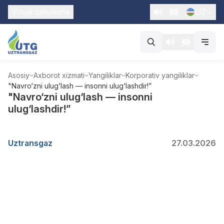
UZ
Virtual qabulxona
Asosiy
Axborot xizmati
Yangiliklar
Korporativ yangiliklar
"Navro‘zni ulug‘lash — insonni ulug‘lashdir!”
"Navro‘zni ulug‘lash — insonni
ulug‘lashdir!”
Uztransgaz
27.03.2026