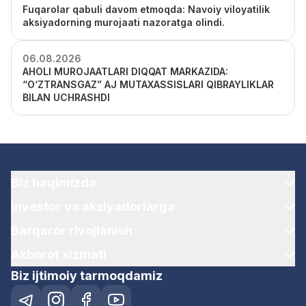
Fuqarolar qabuli davom etmoqda: Navoiy viloyatilik
aksiyadorning murojaati nazoratga olindi.
06.08.2026
AHOLI MUROJAATLARI DIQQAT MARKAZIDA:
“O‘ZTRANSGAZ” AJ MUTAXASSISLARI QIBRAYLIKLAR
BILAN UCHRASHDI
Biz haqimizda
Investor va aksiyadorlarga
Barqaror rivojlanish
Axborot xizmati
Biz ijtimoiy tarmoqdamiz