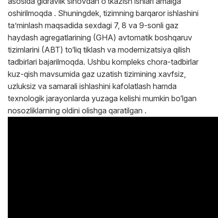
asosida gidravlik sinovdan o‘tkazish ishlari amalga
oshirilmoqda . Shuningdek, tizimning barqaror ishlashini
ta’minlash maqsadida sexdagi 7, 8 va 9-sonli gaz
haydash agregatlarining (GHA) avtomatik boshqaruv
tizimlarini (ABT) to‘liq tiklash va modernizatsiya qilish
tadbirlari bajarilmoqda. Ushbu kompleks chora-tadbirlar
kuz-qish mavsumida gaz uzatish tizimining xavfsiz,
uzluksiz va samarali ishlashini kafolatlash hamda
texnologik jarayonlarda yuzaga kelishi mumkin bo‘lgan
nosozliklarning oldini olishga qaratilgan .