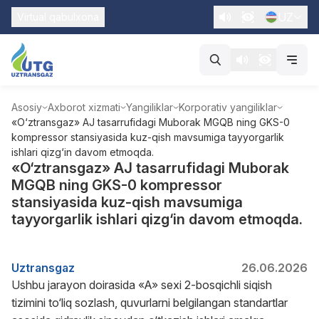
UZ
Virtual qabulxona
Asosiy
Axborot xizmati
Yangiliklar
Korporativ yangiliklar
«O‘ztransgaz» AJ tasarrufidagi Muborak MGQB ning GKS-0
kompressor stansiyasida kuz-qish mavsumiga tayyorgarlik
ishlari qizg‘in davom etmoqda.
«O‘ztransgaz» AJ tasarrufidagi Muborak
MGQB ning GKS-0 kompressor
stansiyasida kuz-qish mavsumiga
tayyorgarlik ishlari qizg‘in davom etmoqda.
Uztransgaz
26.06.2026
Ushbu jarayon doirasida «A» sexi 2-bosqichli siqish
tizimini to‘liq sozlash, quvurlarni belgilangan standartlar