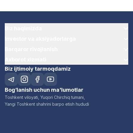
Biz haqimizda
Investor va aksiyadorlarga
Barqaror rivojlanish
Axborot xizmati
Biz ijtimoiy tarmoqdamiz
Bog‘lanish uchun ma'lumotlar
Toshkent viloyati, Yuqori Chirchiq tumani,
Yangi Toshkent shahrini barpo etish hududi