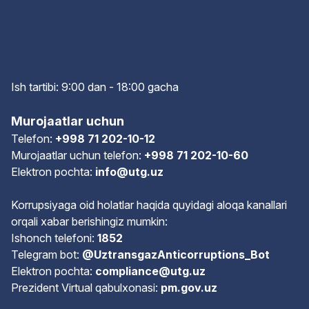
Ish tartibi: 9:00 dan - 18:00 gach
a
Murojaatlar uchun
Telefon:
+998 71 202-10-12
Murojaatlar uchun telefon:
+998 71 202-10-60
Elektron pochta:
info@utg.uz
Korrupsiyaga oid holatlar haqida quyidagi aloqa kanallari
orqali xabar berishingiz mumkin:
Ishonch telefoni:
1852
Telegram bot:
@UztransgazAnticorruptions_Bot
Elektron pochta:
compliance@utg.uz
Prezident Virtual qabulxonasi:
pm.gov.uz