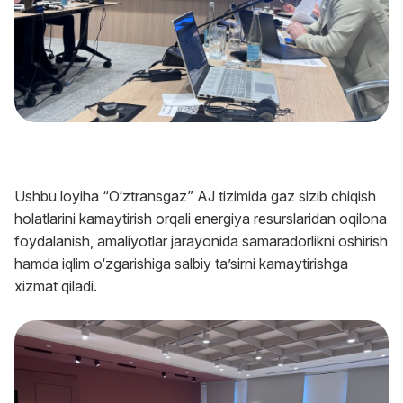
Ushbu loyiha “O‘ztransgaz” AJ tizimida gaz sizib chiqish
holatlarini kamaytirish orqali energiya resurslaridan oqilona
foydalanish, amaliyotlar jarayonida samaradorlikni oshirish
hamda iqlim o‘zgarishiga salbiy ta’sirni kamaytirishga
xizmat qiladi.