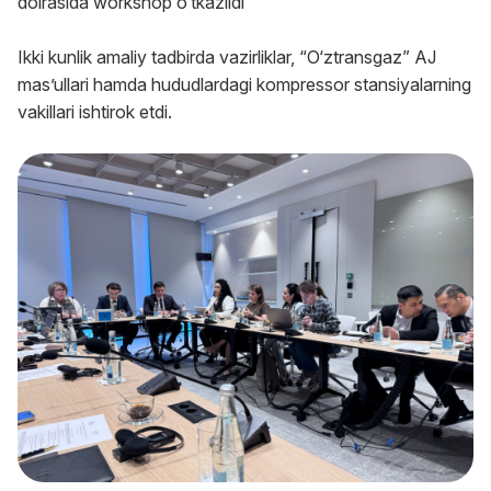
doirasida workshop o‘tkazildi
Ikki kunlik amaliy tadbirda vazirliklar, “O‘ztransgaz” AJ
masʼullari hamda hududlardagi kompressor stansiyalarning
vakillari ishtirok etdi.