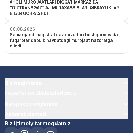
AHOLI MUROJAATLARI DIQQAT MARKAZIDA:
“O‘ZTRANSGAZ” AJ MUTAXASSISLARI QIBRAYLIKLAR
BILAN UCHRASHDI
06.08.2026
Samarqand magistral gaz quvurlari boshqarmasida
fuqarolar qabuli: navbatdagi murojaat nazoratga
olindi.
Biz haqimizda
Investor va aksiyadorlarga
Barqaror rivojlanish
Axborot xizmati
Biz ijtimoiy tarmoqdamiz