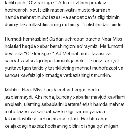
tahlil qilish "O'ztransgaz" AJda xavflarni proaktiv
boshqarish, xavfsizlik madaniyatini mustahkamlash
hamda mehnat muhofazasi va sanoat xavfsizligi tizimini
doimiy takomillashtirishning muhim yo'nalishlaridan biridir.
Hurmatli hamkasblar! Sizdan uchragan barcha Near Miss
holatlari haqida xabar berishingizni so'raymiz. Ma'lumotni
bevosita "O'ztransgaz" AJ Mehnat muhofazasi va
sanoat xavfsizligi departamentiga yoki o'zingiz faoliyat
yuritayotgan tarkibiy tashkilotning mehnat muhofazasi va
sanoat xavfsizligi xizmatiga yetkazishingiz mumkin.
Muhimi, Near Miss haqida xabar bergan xodim
jazolanmaydi. Aksincha, bunday xabarlar mavjud xavflarni
aniqlash, ularning sabablarini bartaraf etish hamda mehnat
muhofazasi va sanoat xavfsizligi tizimini yanada
takomillashtirish uchun xizmat qiladi. Har bir xabar
kelajakdagi baxtsiz hodisaning oldini olishga qo'shilgan