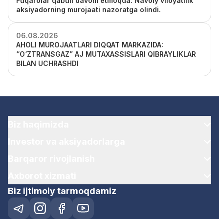
Fuqarolar qabuli davom etmoqda: Navoiy viloyatilik
aksiyadorning murojaati nazoratga olindi.
06.08.2026
AHOLI MUROJAATLARI DIQQAT MARKAZIDA:
“O‘ZTRANSGAZ” AJ MUTAXASSISLARI QIBRAYLIKLAR
BILAN UCHRASHDI
Biz haqimizda
Investor va aksiyadorlarga
Barqaror rivojlanish
Axborot xizmati
Biz ijtimoiy tarmoqdamiz