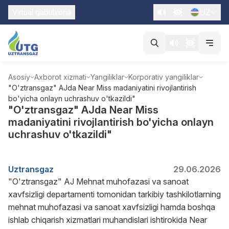
UZ
Virtual qabulxona
Asosiy
Axborot xizmati
Yangiliklar
Korporativ yangiliklar
"O'ztransgaz" AJda Near Miss madaniyatini rivojlantirish
bo'yicha onlayn uchrashuv o'tkazildi"
"O'ztransgaz" AJda Near Miss
madaniyatini rivojlantirish bo'yicha onlayn
uchrashuv o'tkazildi"
Uztransgaz
29.06.2026
"O'ztransgaz" AJ Mehnat muhofazasi va sanoat
xavfsizligi departamenti tomonidan tarkibiy tashkilotlarning
mehnat muhofazasi va sanoat xavfsizligi hamda boshqa
ishlab chiqarish xizmatlari muhandislari ishtirokida Near