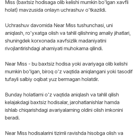
Miss (baxtsiz hodisaga olib kelishi mumkin bo'lgan xavfli
holat) mavzusida onlayn uchrashuv o'tkazildi.
Uchrashuv davomida Near Miss tushunchasi, uni
aniqlash, ro'yxatga olish va tahlil qilishning amaliy jihatlari,
shuningdek korxonada xavfsizlik madaniyatini
rivojlantirishdagi ahamiyati muhokama qilindi.
Near Miss - bu baxtsiz hodisa yoki avariyaga olib kelishi
mumkin bo'lgan, biroq o'z vaqtida aniqlangani yoki tasodif
tufayli salbiy oqibat yuz bermagan holatdir.
Bunday holatlarni o'z vaqtida aniqlash va tahlil qilish
kelajakdagi baxtsiz hodisalar, jarohatlanishlar hamda
ishlab chiqarishdagi avariyalarning oldini olish imkonini
beradi.
Near Miss hodisalarini tizimli ravishda hisobga olish va