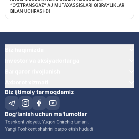
“O‘ZTRANSGAZ” AJ MUTAXASSISLARI QIBRAYLIKLAR
BILAN UCHRASHDI
Biz haqimizda
Investor va aksiyadorlarga
Barqaror rivojlanish
Axborot xizmati
Biz ijtimoiy tarmoqdamiz
Bog‘lanish uchun ma'lumotlar
Toshkent viloyati, Yuqori Chirchiq tumani,
Yangi Toshkent shahrini barpo etish hududi