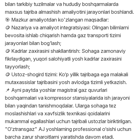
bilan tarkibiy tuzilmalar va hududiy boshqarmalarda
maxsus tajriba almashish amaliyotini jarayonlari boshlandi.
🎯 Mazkur amaliyotdan ko'zlangan maqsadlar:
🪙 Nazariya va amaliyot integratsiyasi: Olingan bilimlarni
bevosita ishlab chiqarish hamda gaz transporti tizimi
jarayonlari bilan bog‘lash;
🪙 Kadrlar zaxirasini shakllantirish: Sohaga zamonaviy
fikrlaydigan, yuqori salohiyatli yosh kadrlar zaxirasini
tayyorlash;
🪙 Ustoz-shogird tizimi: Ko‘p yillik tajribaga ega malakali
mutaxassislar tajribasini yosh avlodga tizimli yetkazish.
📌 Ayni paytda yoshlar magistral gaz quvurlari
boshqarmalari va kompressor stansiyalarida ish jarayoni
bilan yaqindan tanishmoqdalar. Ularga sohaga tez
moslashishlari va xavfsizlik texnikasi qoidalarini
mukammal egallashlari uchun tajribali ustozlar biriktirilgan.
"O‘ztransgaz" AJ yoshlarning professional o‘sishi uchun
barcha zarur sharoitlarni yaratishda davom etadi.