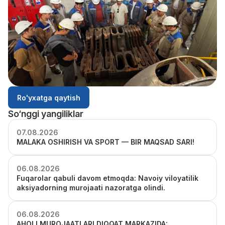
Ro'yxatga qaytish
So‘nggi yangiliklar
07.08.2026
MALAKA OSHIRISH VA SPORT — BIR MAQSAD SARI!
06.08.2026
Fuqarolar qabuli davom etmoqda: Navoiy viloyatilik
aksiyadorning murojaati nazoratga olindi.
06.08.2026
AHOLI MUROJAATLARI DIQQAT MARKAZIDA: