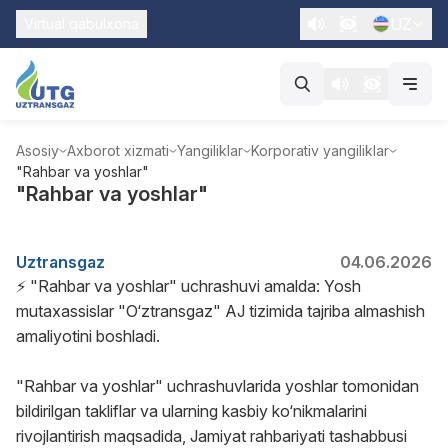
UZ
Virtual qabulxona
Asosiy
Axborot xizmati
Yangiliklar
Korporativ yangiliklar
"Rahbar va yoshlar"
"Rahbar va yoshlar"
Uztransgaz
04.06.2026
⚡️ "Rahbar va yoshlar" uchrashuvi amalda: Yosh
mutaxassislar "O‘ztransgaz" AJ tizimida tajriba almashish
amaliyotini boshladi.
"Rahbar va yoshlar" uchrashuvlarida yoshlar tomonidan
bildirilgan takliflar va ularning kasbiy ko‘nikmalarini
rivojlantirish maqsadida, Jamiyat rahbariyati tashabbusi