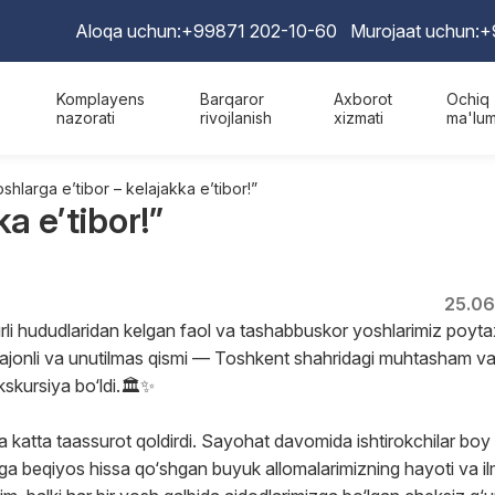
Aloqa uchun:
+99871 202-10-60
Murojaat uchun:
+
Komplayens
Barqaror
Axborot
Ochiq
nazorati
rivojlanish
xizmati
ma'lum
shlarga e’tibor – kelajakka e’tibor!”
a e’tibor!”
25.06
urli hududlaridan kelgan faol va tashabbuskor yoshlarimiz poyta
yajonli va unutilmas qismi — Toshkent shahridagi muhtasham v
ekskursiya bo‘ldi.🏛✨
atta taassurot qoldirdi. Sayohat davomida ishtirokchilar boy
iga beqiyos hissa qo‘shgan buyuk allomalarimizning hayoti va il