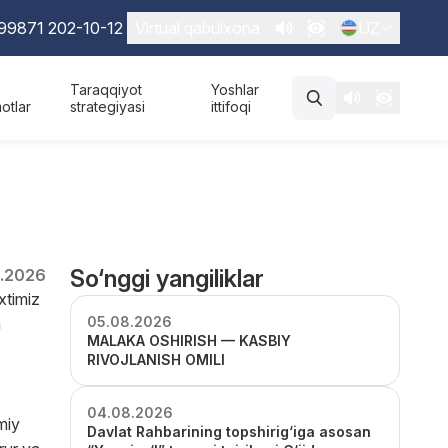
99871 202-10-12
Virtual qabulxona
UZ
Taraqqiyot
Yoshlar
otlar
strategiyasi
ittifoqi
So‘nggi yangiliklar
.2026
xtimiz
05.08.2026
a
MALAKA OSHIRISH — KASBIY
RIVOJLANISH OMILI
04.08.2026
miy
Davlat Rahbarining topshirig‘iga asosan