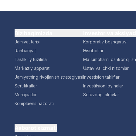
Biz haqimizda
Investor va aksiya
Jamiyat tarixi
Korporativ boshqaruv
Rahbariyat
Hisobotlar
Tashkiliy tuzilma
Ma'lumotlarni oshkor qilish
Markaziy apparat
Ustav va ichki nizomlar
Jamiyatning rivojlanish strategiyasi
Investision takliflar
Sertifikatlar
Investitsion loyihalar
Murojaatlar
Sotuvdagi aktivlar
Komplaens nazorati
Axborot xizmati