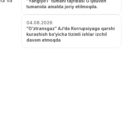
rur va
“Yangiyo‘l” tumani tajribasi G‘ijduvon
tumanida amalda joriy etilmoqda.
04.08.2026
“O‘ztransgaz” AJ’da Korrupsiyaga qarshi
kurashish bo‘yicha tizimli ishlar izchil
davom etmoqda