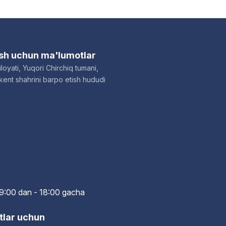
ish uchun ma'lumotlar
loyati, Yuqori Chirchiq tumani,
ent shahrini barpo etish hududi
i: 9:00 dan - 18:00 gach
a
tlar uchun