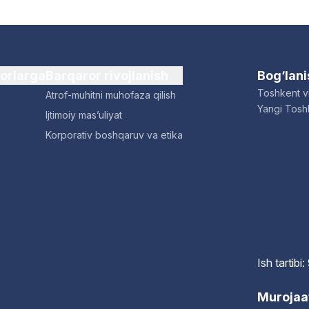
dorlarga
Barqaror rivojlanish
Bog‘lan
Toshkent vi
Atrof-muhitni muhofaza qilish
Yangi Toshk
Ijtimoiy mas’uliyat
Korporativ boshqaruv va etika
Ish tartib
Murojaa