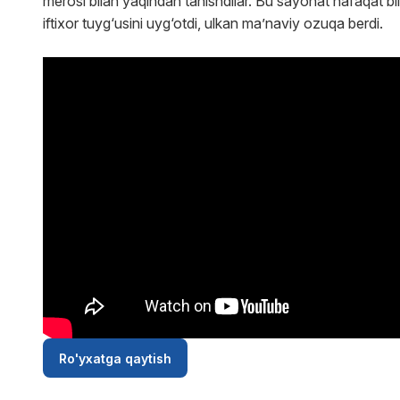
merosi bilan yaqindan tanishdilar. Bu sayohat nafaqat bil
iftixor tuyg‘usini uyg‘otdi, ulkan ma’naviy ozuqa berdi.
Ro'yxatga qaytish