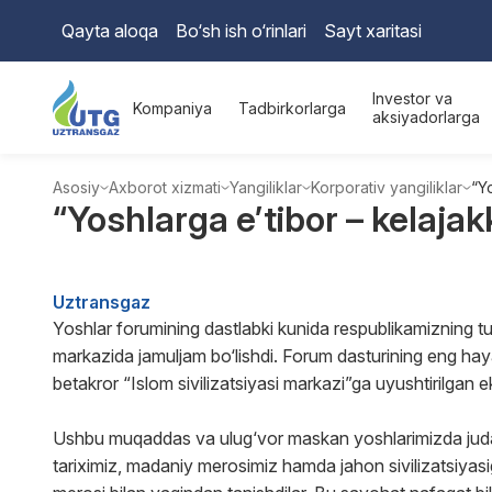
Qayta aloqa
Bo‘sh ish o‘rinlari
Sayt xaritasi
Investor va
Kompaniya
Tadbirkorlarga
aksiyadorlarga
Asosiy
Axborot xizmati
Yangiliklar
Korporativ yangiliklar
“Yo
“Yoshlarga e’tibor – kelajakk
Uztransgaz
Yoshlar forumining dastlabki kunida respublikamizning t
markazida jamuljam bo‘lishdi. Forum dasturining eng ha
betakror “Islom sivilizatsiyasi markazi”ga uyushtirilgan 
Ushbu muqaddas va ulug‘vor maskan yoshlarimizda juda k
tariximiz, madaniy merosimiz hamda jahon sivilizatsiyas