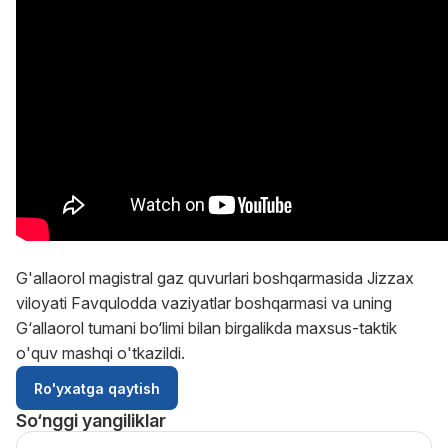
G'allaorol magistral gaz quvurlari boshqarmasida Jizzax
viloyati Favqulodda vaziyatlar boshqarmasi va uning
G‘allaorol tumani bo‘limi bilan birgalikda maxsus-taktik
o'quv mashqi o'tkazildi.
Ro'yxatga qaytish
So‘nggi yangiliklar