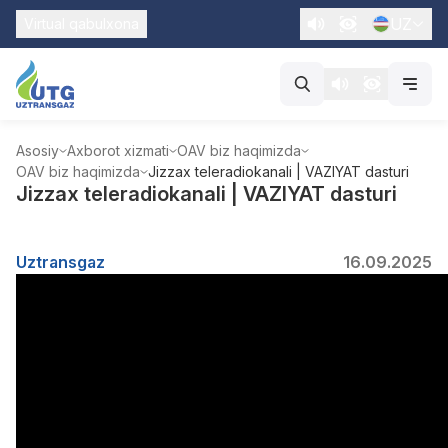
UZ
Virtual qabulxona
Asosiy
Axborot xizmati
OAV biz haqimizda
OAV biz haqimizda
Jizzax teleradiokanali | VAZIYAT dasturi
Jizzax teleradiokanali | VAZIYAT dasturi
Uztransgaz
16.09.2025