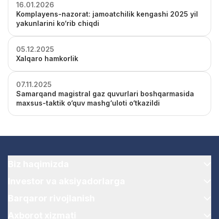
16.01.2026
Komplayens-nazorat: jamoatchilik kengashi 2025 yil
yakunlarini ko‘rib chiqdi
05.12.2025
Xalqaro hamkorlik
07.11.2025
Samarqand magistral gaz quvurlari boshqarmasida
maxsus-taktik o‘quv mashg‘uloti o‘tkazildi
Biz haqimizda
Investor va aksiyadorlarga
Barqaror rivojlanish
Axborot xizmati