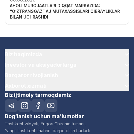
AHOLI MUROJAATLARI DIQQAT MARKAZIDA:
“O‘ZTRANSGAZ” AJ MUTAXASSISLARI QIBRAYLIKLAR
BILAN UCHRASHDI
Biz haqimizda
Investor va aksiyadorlarga
Barqaror rivojlanish
Axborot xizmati
Biz ijtimoiy tarmoqdamiz
Bog‘lanish uchun ma'lumotlar
Toshkent viloyati, Yuqori Chirchiq tumani,
Yangi Toshkent shahrini barpo etish hududi