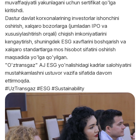
muvaffaqiyatli yakunlagani uchun sertifikat qo'lga
kiritishdi.
Dastur davlat korxonalarining investorlar ishonchini
oshirish, xalqaro bozorlarga (jumladan IPO va
xususiylashtirish orqali) chiqish imkoniyatlarini
kengaytirish, shuningdek ESG xavflarini boshqarish va
xalqaro standartlarga mos hisobot sifatini oshirish
maqsadida yo'lga qo'yilgan.
"O'ztransgaz" AJ ESG yo'nalishidagi kadrlar salohiyatini
mustahkamlashni ustuvor vazifa sifatida davom
ettirmoqda.
#UzTransgaz #ESG #Sustainability