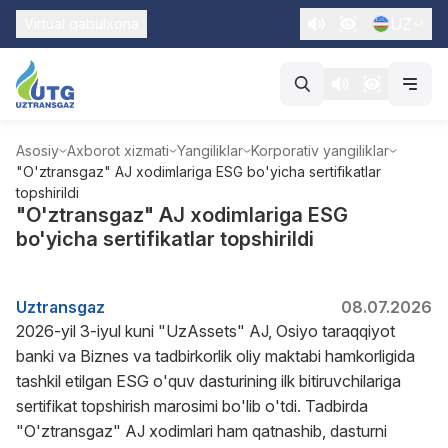
UZ
Virtual qabulxona
Asosiy
Axborot xizmati
Yangiliklar
Korporativ yangiliklar
"O'ztransgaz" AJ xodimlariga ESG bo'yicha sertifikatlar
topshirildi
"O'ztransgaz" AJ xodimlariga ESG
bo'yicha sertifikatlar topshirildi
Uztransgaz
08.07.2026
2026-yil 3-iyul kuni "UzAssets" AJ, Osiyo taraqqiyot
banki va Biznes va tadbirkorlik oliy maktabi hamkorligida
tashkil etilgan ESG o'quv dasturining ilk bitiruvchilariga
sertifikat topshirish marosimi bo'lib o'tdi. Tadbirda
"O'ztransgaz" AJ xodimlari ham qatnashib, dasturni