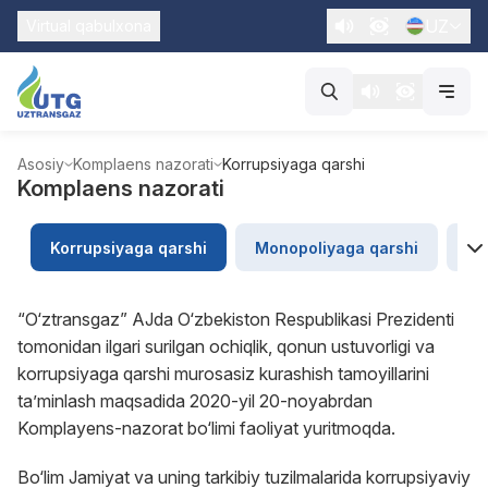
UZ
Virtual qabulxona
Asosiy
Komplaens nazorati
Korrupsiyaga qarshi
Komplaens nazorati
Korrupsiyaga qarshi
Monopoliyaga qarshi
“U
“O‘ztransgaz” AJda O‘zbekiston Respublikasi Prezidenti
tomonidan ilgari surilgan ochiqlik, qonun ustuvorligi va
korrupsiyaga qarshi murosasiz kurashish tamoyillarini
ta’minlash maqsadida 2020-yil 20-noyabrdan
Komplayens-nazorat bo‘limi faoliyat yuritmoqda.
Bo‘lim Jamiyat va uning tarkibiy tuzilmalarida korrupsiyaviy