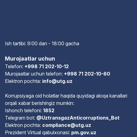
Ish tartibi: 9:00 dan - 18:00 gach
a
Murojaatlar uchun
Telefon:
+998 71 202-10-12
Murojaatlar uchun telefon:
+998 71 202-10-60
Elektron pochta:
info@utg.uz
Korrupsiyaga oid holatlar haqida quyidagi aloqa kanallari
orqali xabar berishingiz mumkin:
Ishonch telefoni:
1852
Telegram bot:
@UztransgazAnticorruptions_Bot
Elektron pochta:
compliance@utg.uz
Prezident Virtual qabulxonasi:
pm.gov.uz