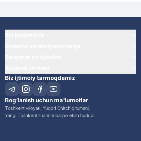
Biz haqimizda
Investor va aksiyadorlarga
Barqaror rivojlanish
Axborot xizmati
Biz ijtimoiy tarmoqdamiz
Bog‘lanish uchun ma'lumotlar
Toshkent viloyati, Yuqori Chirchiq tumani,
Yangi Toshkent shahrini barpo etish hududi