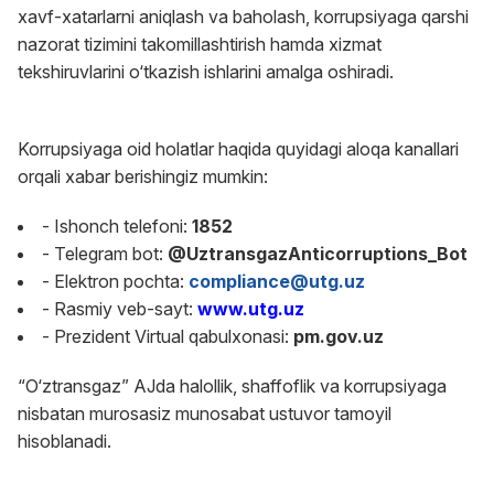
xavf-xatarlarni aniqlash va baholash, korrupsiyaga qarshi
nazorat tizimini takomillashtirish hamda xizmat
tekshiruvlarini o‘tkazish ishlarini amalga oshiradi.
Korrupsiyaga oid holatlar haqida quyidagi aloqa kanallari
orqali xabar berishingiz mumkin:
- Ishonch telefoni:
1852
- Telegram bot:
@UztransgazAnticorruptions_Bot
- Elektron pochta:
compliance@utg.uz
- Rasmiy veb-sayt:
www.utg.uz
- Prezident Virtual qabulxonasi:
pm.gov.uz
“O‘ztransgaz” AJda halollik, shaffoflik va korrupsiyaga
nisbatan murosasiz munosabat ustuvor tamoyil
hisoblanadi.