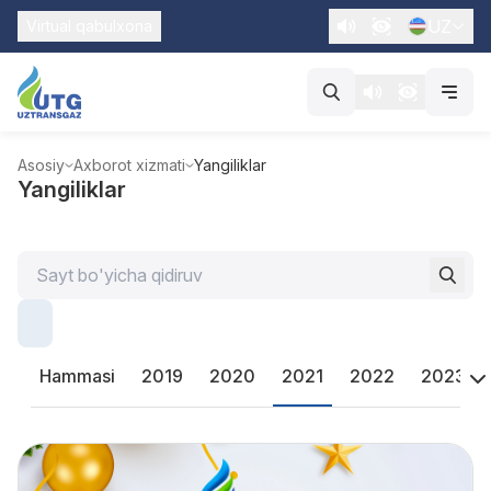
UZ
Virtual qabulxona
Asosiy
Axborot xizmati
Yangiliklar
Yangiliklar
Hammasi
2019
2020
2021
2022
2023