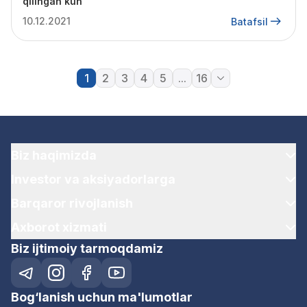
qilingan kun
10.12.2021
Batafsil
1
2
3
4
5
...
16
Biz haqimizda
Investor va aksiyadorlarga
Barqaror rivojlanish
Axborot xizmati
Biz ijtimoiy tarmoqdamiz
Bog‘lanish uchun ma'lumotlar