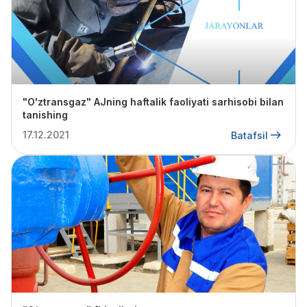
"O'ztransgaz" АJning haftalik faoliyati sarhisobi bilan
tanishing
17.12.2021
Batafsil