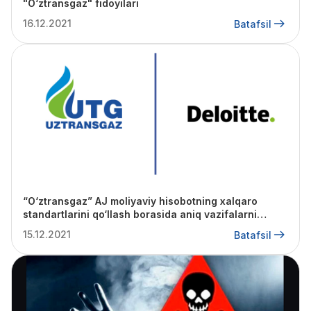
"O‘ztransgaz" fidoyilari
16.12.2021
Batafsil
“O‘ztransgaz” AJ moliyaviy hisobotning xalqaro
standartlarini qo‘llash borasida aniq vazifalarni
amalga oshirmoqda
15.12.2021
Batafsil