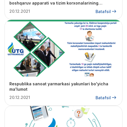
boshqaruv apparati va tizim korxonalarining
mas'ullari ishtirokida videokonferensiya o'tkazildi
20.12.2021
Batafsil
Respublika sanoat yarmarkasi yakunlari bo'yicha
ma'lumot
20.12.2021
Batafsil