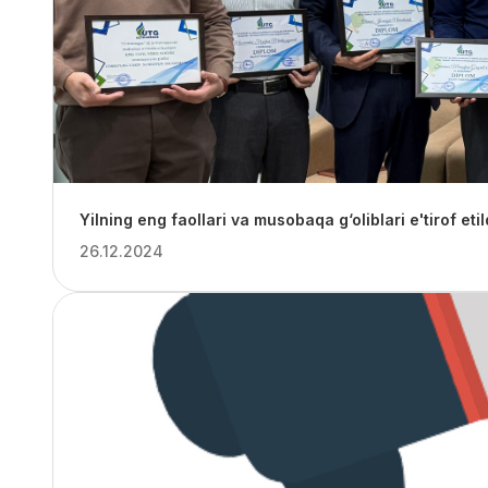
Yilning eng faollari va musobaqa g‘oliblari e'tirof etil
26.12.2024