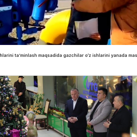
larini taʼminlash maqsadida gazchilar o‘z ishlarini yanada mas