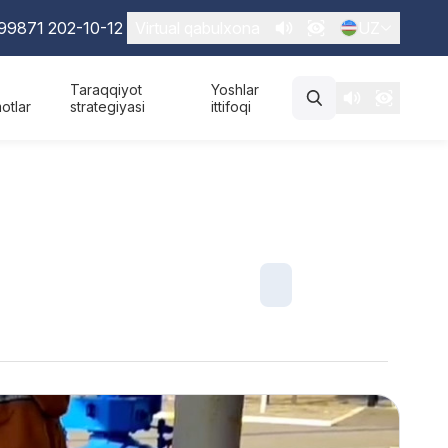
99871 202-10-12
Virtual qabulxona
UZ
Taraqqiyot
Yoshlar
otlar
strategiyasi
ittifoqi