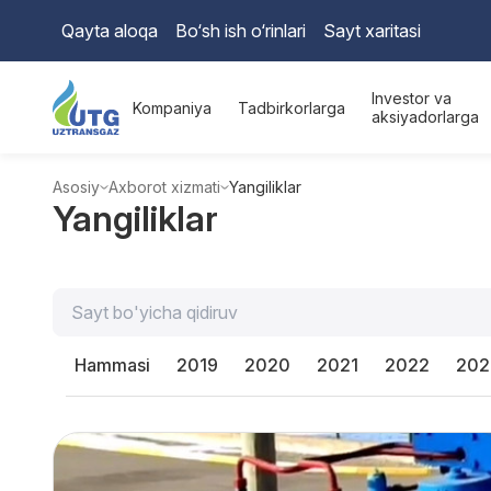
Qayta aloqa
Bo‘sh ish o‘rinlari
Sayt xaritasi
Investor va
Kompaniya
Tadbirkorlarga
aksiyadorlarga
Asosiy
Axborot xizmati
Yangiliklar
Yangiliklar
Hammasi
2019
2020
2021
2022
202