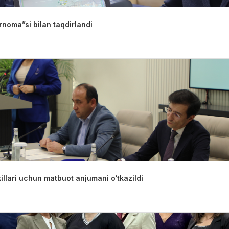
rnoma”si bilan taqdirlandi
llari uchun matbuot anjumani o‘tkazildi