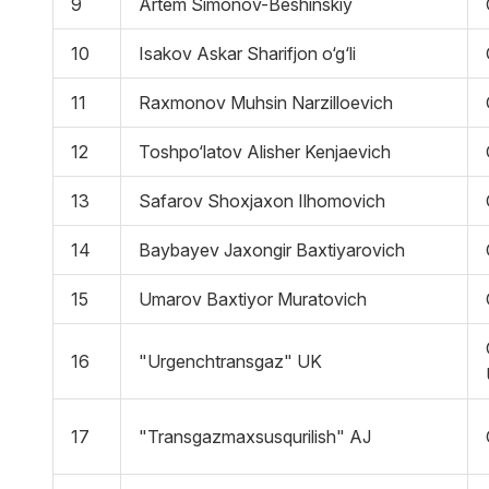
9
Artem Simonov-Beshinskiy
10
Isakov Askar Sharifjon o‘g‘li
11
Raxmonov Muhsin Narzilloevich
12
Toshpo‘latov Alisher Kenjaevich
13
Safarov Shoxjaxon Ilhomovich
14
Baybayev Jaxongir Baxtiyarovich
15
Umarov Baxtiyor Muratovich
16
"Urgenchtransgaz" UK
17
"Transgazmaxsusqurilish" AJ