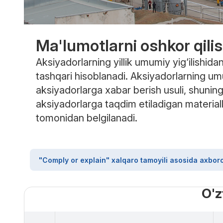
Ma'lumotlarni oshkor qili
Aksiyadorlarning yillik umumiy yig‘ilishida
tashqari hisoblanadi. Aksiyadorlarning umum
aksiyadorlarga xabar berish usuli, shuning
aksiyadorlarga taqdim etiladigan material
tomonidan belgilanadi.
"Comply or explain" xalqaro tamoyili asosida axbor
O'z