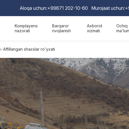
Aloqa uchun:
+99871 202-10-60
Murojaat uchun:
+
Komplayens
Barqaror
Axborot
Ochiq
nazorati
rivojlanish
xizmati
ma'lum
h
Affillangan shaxslar ro'yxati