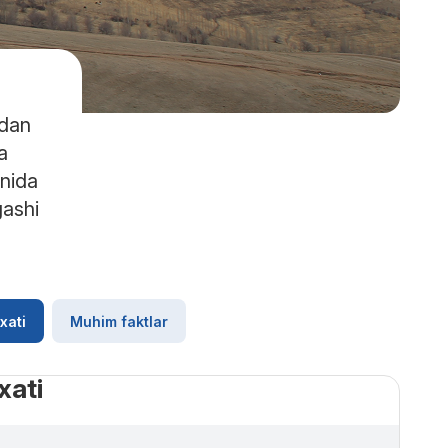
tdan
a
onida
gashi
xati
Muhim faktlar
xati