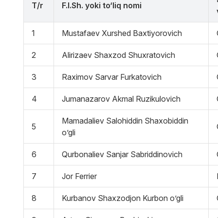
Т/r
F.I.Sh. yoki to‘liq nomi
1
Mustafaev Xurshed Baxtiyorovich
2
Alirizaev Shaxzod Shuxratovich
3
Raximov Sarvar Furkatovich
4
Jumanazarov Akmal Ruzikulovich
Mamadaliev Salohiddin Shaxobiddin
5
o’gli
6
Qurbonaliev Sanjar Sabriddinovich
7
Jor Ferrier
8
Kurbanov Shaxzodjon Kurbon o’gli