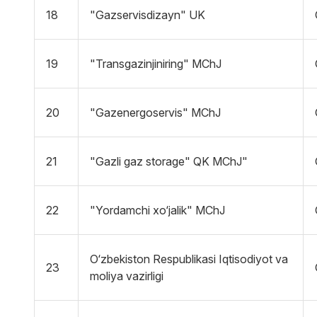
18
"Gazservisdizayn" UK
19
"Transgazinjiniring" MChJ
20
"Gazenergoservis" MChJ
21
"Gazli gaz storage" QK MChJ"
22
"Yordamchi xo‘jalik" MChJ
O‘zbekiston Respublikasi Iqtisodiyot va
23
moliya vazirligi