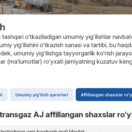
sh
n tashqari o‘tkaziladigan umumiy yig‘ilishlar navba
iy yig‘ilishini o‘tkazish sanasi va tartibi, bu haqd
dek, umumiy yig‘ilishga tayyorgarlik ko‘rish jaray
lar (ma’lumotlar) ro‘yxati jamiyatning kuzatuv ken
ot
Umumiy yig'ilish qarorlari
Affillangan shaxslar ro'y
transgaz AJ affillangan shaxslar ro'y
Joylashgan yeri (yashash joyi) (davlat,