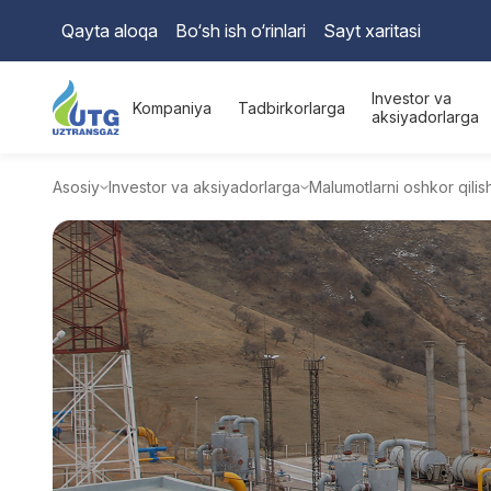
Qayta aloqa
Bo‘sh ish o‘rinlari
Sayt xaritasi
Investor va
Kompaniya
Tadbirkorlarga
aksiyadorlarga
Asosiy
Investor va aksiyadorlarga
Malumotlarni oshkor qilis