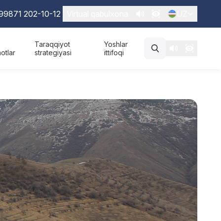
99871 202-10-12
Virtual qabulxona
UZ
Taraqqiyot
Yoshlar
otlar
strategiyasi
ittifoqi