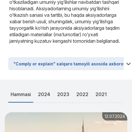
o‘tkaziladigan umumiy yig‘ilishlar navbatdan tashqari
hisoblanadi. Aksiyadorlarning umumiy yig‘ilishini
o‘tkazish sanasi va tartibi, bu haqda aksiyadorlarga
xabar berish usuli, shuningdek, umumiy yig‘ilishga
tayyorgarlik ko‘rish jarayonida aksiyadorlarga taqdim
etiladigan materiallar (ma’lumotlar) ro‘yxati
jamiyatning kuzatuv kengashi tomonidan belgilanadi.
"Comply or explain" xalqaro tamoyili asosida axborot
Hammasi
2024
2023
2022
2021
12.07.2024