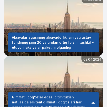
Aksiyalar egasining aksiyadorlik jamiyati ustav
fondining jami 20 va undan ortiq foizini tashkil
etuvchi aksiyalar paketini olganligi
03.04.2024
Qimmatli qog‘ozlar egasi bitim tuzish
natijasida emitent qimmatli qog‘ozlari har