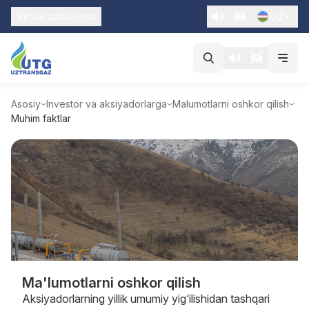
UZ
Virtual qabulxona
Asosiy
Investor va aksiyadorlarga
Malumotlarni oshkor qilish
Muhim faktlar
Ma'lumotlarni oshkor qilish
Aksiyadorlarning yillik umumiy yig‘ilishidan tashqari