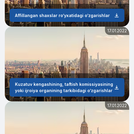
Affillangan shaxslar ro‘yxatidagi o‘zgarishlar
17.01.2022
Kuzatuv kengashining, taftish komissiyasining
yoki ijroiya organining tarkibidagi o‘zgarishlar
17.01.2022