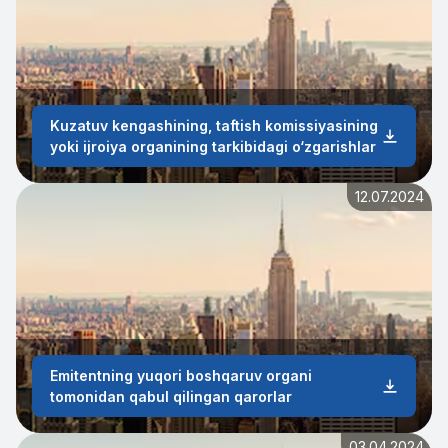
Kuzatuv kengashining, taftish komissiyasining
yoki ijroiya organining tarkibidagi o‘zgarishlar
12.07.2024
Emitentning yuqori boshqaruv organi
tomonidan qabul qilingan qarorlar
03.04.2024