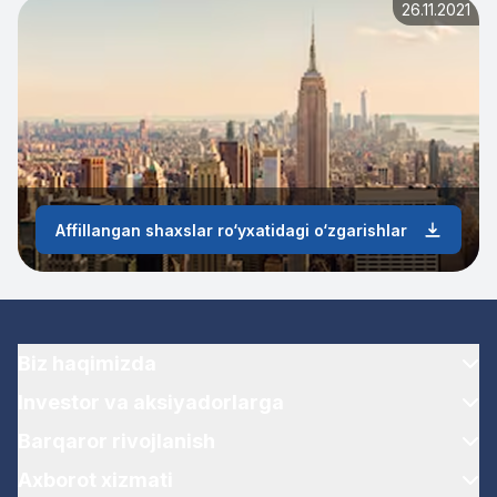
26.11.2021
Affillangan shaxslar ro‘yxatidagi o‘zgarishlar
Biz haqimizda
Investor va aksiyadorlarga
Barqaror rivojlanish
Axborot xizmati