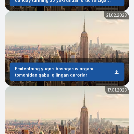
qanday turining 35 yoki undan ortiq foiziga
egalik qila boshlashi to'g'risida axborot
21.02.2023
Emitentning yuqori boshqaruv organi
tomonidan qabul qilingan qarorlar
17.01.2023