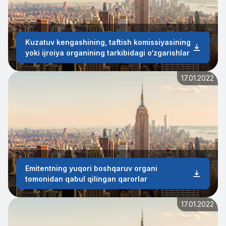
Kuzatuv kengashining, taftish komissiyasining
yoki ijroiya organining tarkibidagi o‘zgarishlar
17.01.2022
Emitentning yuqori boshqaruv organi
tomonidan qabul qilingan qarorlar
17.01.2022