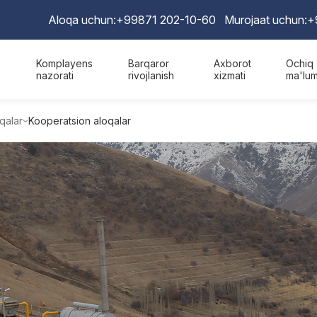
Aloqa uchun:
+99871 202-10-60
Murojaat uchun:
+
Komplayens
Barqaror
Axborot
Ochiq
nazorati
rivojlanish
xizmati
ma'lum
qalar
Kooperatsion aloqalar