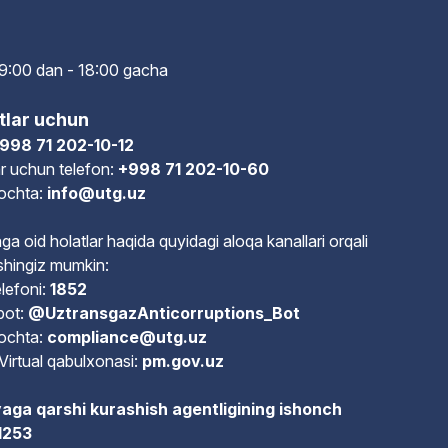
i: 9:00 dan - 18:00 gach
a
tlar uchun
998 71 202-10-12
r uchun telefon:
+998 71 202-10-60
pochta:
info@utg.uz
ga oid holatlar haqida quyidagi aloqa kanallari orqali
shingiz mumkin:
lefoni:
1852
bot:
@UztransgazAnticorruptions_Bot
pochta:
compliance@utg.uz
Virtual qabulxonasi:
pm.gov.uz
aga qarshi kurashish agentligining ishonch
 1253