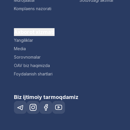
Murojaatlar
Sotuvdagi aktivlar
Komplaens nazorati
Axborot xizmati
Yangiliklar
Media
Sorovnomalar
OAV biz haqimizda
Foydalanish shartlari
Biz ijtimoiy tarmoqdamiz