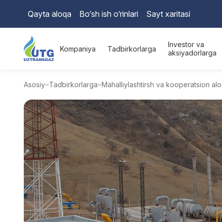
Qayta aloqa
Bo‘sh ish o‘rinlari
Sayt xaritasi
Investor va
Kompaniya
Tadbirkorlarga
aksiyadorlarga
Asosiy
Tadbirkorlarga
Mahalliylashtirsh va kooperatsion alo