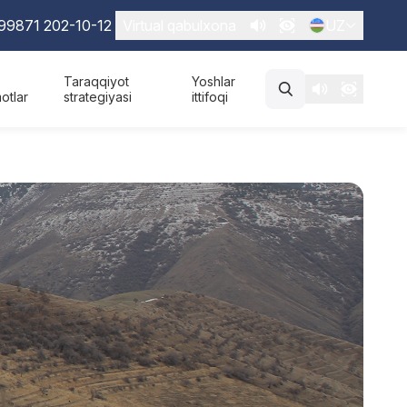
99871 202-10-12
Virtual qabulxona
UZ
Taraqqiyot
Yoshlar
otlar
strategiyasi
ittifoqi