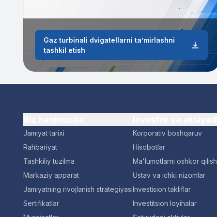
Gaz turbinali dvigatellarni ta’mirlashni
tashkil etish
Biz haqimizda
Investor va aksiya
Jamiyat tarixi
Korporativ boshqaruv
Rahbariyat
Hisobotlar
Tashkiliy tuzilma
Ma'lumotlarni oshkor qilish
Markaziy apparat
Ustav va ichki nizomlar
Jamiyatning rivojlanish strategiyasi
Investision takliflar
Sertifikatlar
Investitsion loyihalar