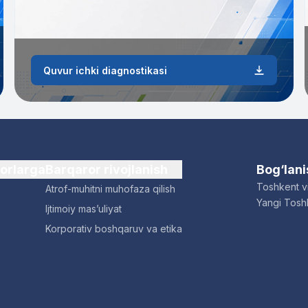
Quvur ichki diagnostikasi
dorlarga
Barqaror rivojlanish
Bog‘lan
Toshkent vi
Atrof-muhitni muhofaza qilish
Yangi Toshk
Ijtimoiy mas’uliyat
Korporativ boshqaruv va etika