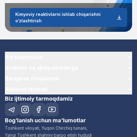
Kimyoviy reaktivlarni ishlab chiqarishni
o‘zlashtirish
Biz haqimizda
Investor va aksiyadorlarga
Barqaror rivojlanish
Axborot xizmati
Biz ijtimoiy tarmoqdamiz
Bog‘lanish uchun ma'lumotlar
Toshkent viloyati, Yuqori Chirchiq tumani,
Yangi Toshkent shahrini barpo etish hududi