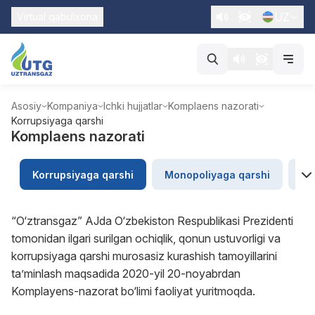
UZ
Virtual qabulxona
Asosiy
Kompaniya
Ichki hujjatlar
Komplaens nazorati
Korrupsiyaga qarshi
Komplaens nazorati
Korrupsiyaga qarshi
Monopoliyaga qarshi
“U
“O‘ztransgaz” AJda O‘zbekiston Respublikasi Prezidenti
tomonidan ilgari surilgan ochiqlik, qonun ustuvorligi va
korrupsiyaga qarshi murosasiz kurashish tamoyillarini
ta’minlash maqsadida 2020-yil 20-noyabrdan
Komplayens-nazorat bo‘limi faoliyat yuritmoqda.