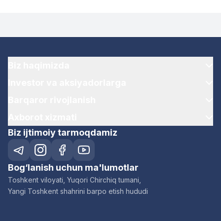
Biz haqimizda
Investor va aksiyadorlarga
Barqaror rivojlanish
Axborot xizmati
Biz ijtimoiy tarmoqdamiz
Bog‘lanish uchun ma'lumotlar
Toshkent viloyati, Yuqori Chirchiq tumani,
Yangi Toshkent shahrini barpo etish hududi