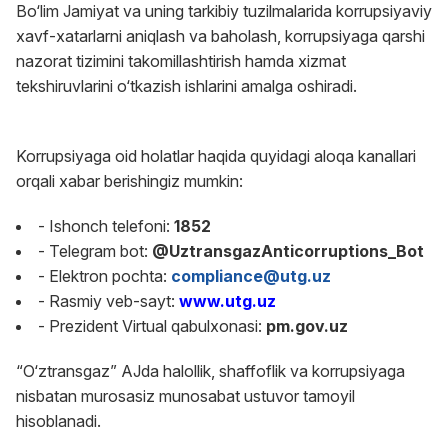
Bo‘lim Jamiyat va uning tarkibiy tuzilmalarida korrupsiyaviy
xavf-xatarlarni aniqlash va baholash, korrupsiyaga qarshi
nazorat tizimini takomillashtirish hamda xizmat
tekshiruvlarini o‘tkazish ishlarini amalga oshiradi.
Korrupsiyaga oid holatlar haqida quyidagi aloqa kanallari
orqali xabar berishingiz mumkin:
- Ishonch telefoni:
1852
- Telegram bot:
@UztransgazAnticorruptions_Bot
- Elektron pochta:
compliance@utg.uz
- Rasmiy veb-sayt:
www.utg.uz
- Prezident Virtual qabulxonasi:
pm.gov.uz
“O‘ztransgaz” AJda halollik, shaffoflik va korrupsiyaga
nisbatan murosasiz munosabat ustuvor tamoyil
hisoblanadi.