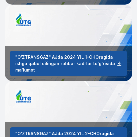
"O'ZTRANSGAZ" AJda 2024 YIL 1-CHOragida
ishga qabul qilingan rahbar kadrlar to'g'risida
ma'lumot
"O'ZTRANSGAZ" AJda 2024 YIL 2-CHOragida