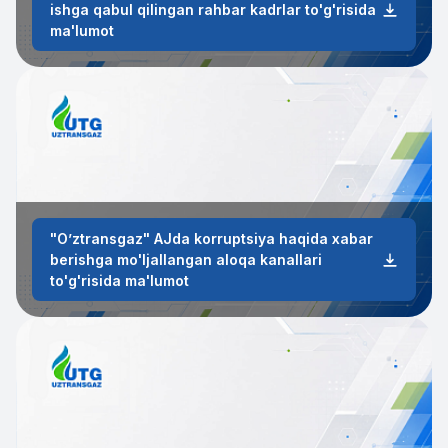
ishga qabul qilingan rahbar kadrlar to'g'risida
ma'lumot
"Oʼztransgaz" АJda korruptsiya haqida xabar
berishga mo'ljallangan aloqa kanallari
to'g'risida ma'lumot