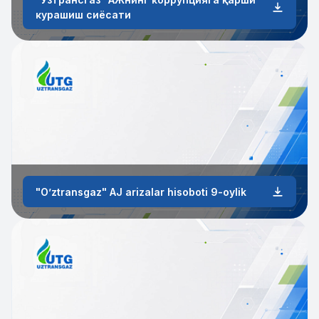
курашиш сиёсати
"Oʼztransgaz" АJ arizalar hisoboti 9-oylik