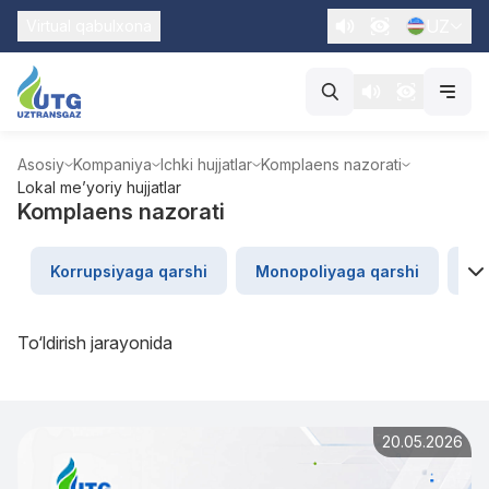
UZ
Virtual qabulxona
Asosiy
Kompaniya
Ichki hujjatlar
Komplaens nazorati
Lokal me’yoriy hujjatlar
Komplaens nazorati
Korrupsiyaga qarshi
Monopoliyaga qarshi
“U
To‘ldirish jarayonida
20.05.2026