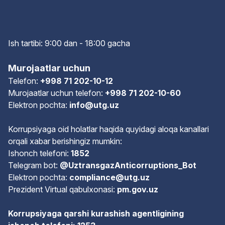
Ish tartibi: 9:00 dan - 18:00 gach
a
Murojaatlar uchun
Telefon:
+998 71 202-10-12
Murojaatlar uchun telefon:
+998 71 202-10-60
Elektron pochta:
info@utg.uz
Korrupsiyaga oid holatlar haqida quyidagi aloqa kanallari
orqali xabar berishingiz mumkin:
Ishonch telefoni:
1852
Telegram bot:
@UztransgazAnticorruptions_Bot
Elektron pochta:
compliance@utg.uz
Prezident Virtual qabulxonasi:
pm.gov.uz
Korrupsiyaga qarshi kurashish agentligining