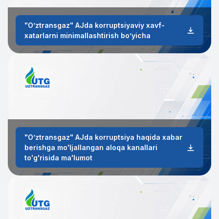
"Oʼztransgaz" АJda korruptsiyaviy xavf-
xatarlarni minimallashtirish boʼyicha
"Oʼztransgaz" АJda korruptsiya haqida xabar
berishga mo'ljallangan aloqa kanallari
to'g'risida ma'lumot