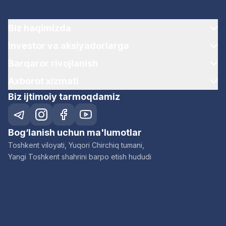
Biz haqimizda
Investor va aksiyadorlarga
Barqaror rivojlanish
Axborot xizmati
Biz ijtimoiy tarmoqdamiz
Bog‘lanish uchun ma'lumotlar
Toshkent viloyati, Yuqori Chirchiq tumani,
Yangi Toshkent shahrini barpo etish hududi