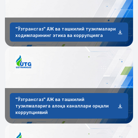
"Ўзтрансгаз" АЖ ва ташкилий тузилмалари
ходимларининг этика ва коррупцияга
"Ўзтрансгаз" АЖ ва ташкилий
тузилмаларига алоқа каналлари орқали
коррупциявий