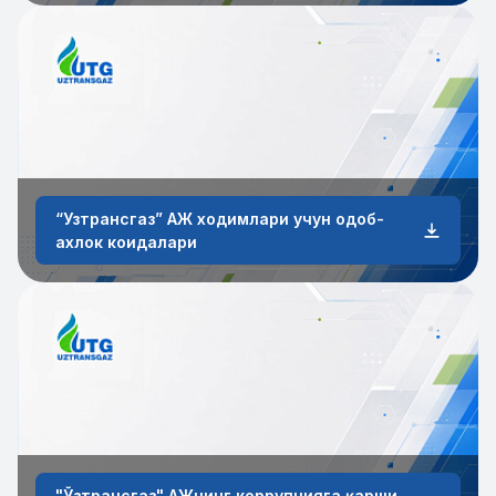
“Узтрансгаз” АЖ ходимлари учун одоб-
ахлок коидалари
"Ўзтрансгаз" АЖнинг коррупцияга қарши