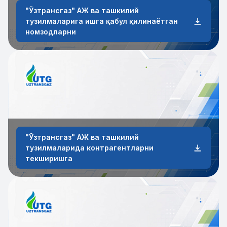
"Ўзтрансгаз" АЖ ва ташкилий
тузилмаларига ишга қабул қилинаётган
номзодларни
"Ўзтрансгаз" АЖ ва ташкилий
тузилмаларида контрагентларни
текширишга