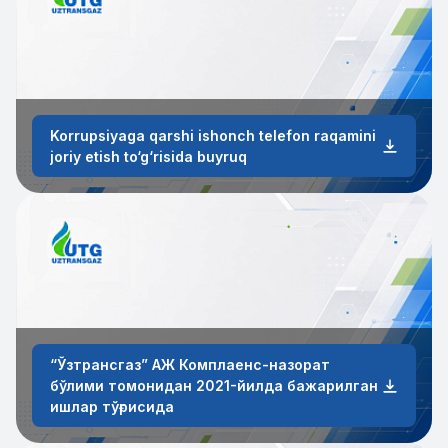
Korrupsiyaga qarshi ishonch telefon raqamini
joriy etish to‘g‘risida buyruq
“Ўзтрансгаз” АЖ Комплаенс-назорат
бўлими томонидан 2021-йилда бажарилган
ишлар тўғрисида