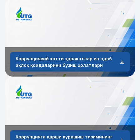
Коррупциявий хатти ҳаракатлар ва одоб
аҳлоқ қоидаларини бузиш ҳолатлари
Коррупцияга қарши курашиш тизимининг