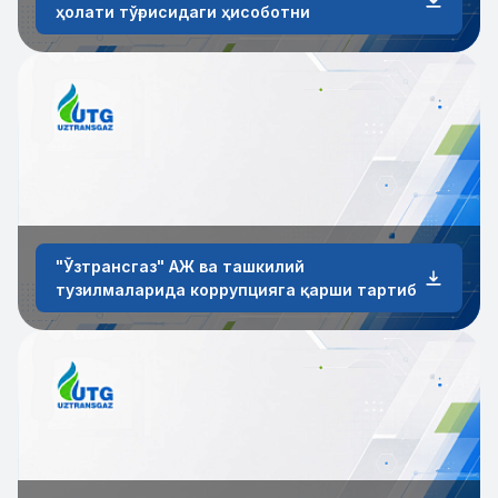
ҳолати тўғрисидаги ҳисоботни
"Ўзтрансгаз" АЖ ва ташкилий
тузилмаларида коррупцияга қарши тартиб