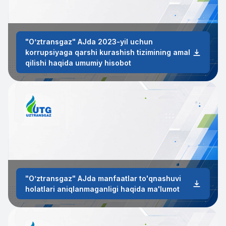
"Oʼztransgaz" АJda 2023-yil uchun
korrupsiyaga qarshi kurashish tizimining amal
qilishi haqida umumiy hisobot
"Oʼztransgaz" АJda manfaatlar to'qnashuvi
holatlari aniqlanmaganligi haqida ma'lumot