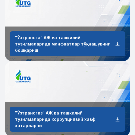
"Ўзтрансга" АЖ ва ташкилий
тузилмаларида манфаатлар тўқнашувини
бошқариш
"Ўзтрансгаз" АЖ ва ташкилий
тузилмаларида коррупциявий хавф
хатарларни