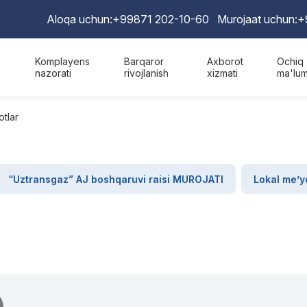
Aloqa uchun:
+99871 202-10-60
Murojaat uchun:
+
Komplayens
Barqaror
Axborot
Ochiq
nazorati
rivojlanish
xizmati
ma'lum
otlar
“Uztransgaz” AJ boshqaruvi raisi MUROJATI
Lokal me’yo