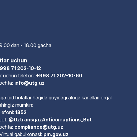
i: 9:00 dan - 18:00 gach
a
tlar uchun
998 71 202-10-12
r uchun telefon:
+998 71 202-10-60
pochta:
info@utg.uz
ga oid holatlar haqida quyidagi aloqa kanallari orqali
shingiz mumkin:
lefoni:
1852
bot:
@UztransgazAnticorruptions_Bot
pochta:
compliance@utg.uz
Virtual qabulxonasi:
pm.gov.uz