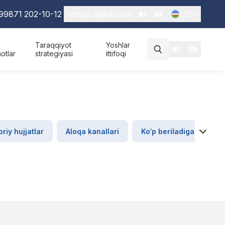
99871 202-10-12
Virtual qabulxona
UZ
Taraqqiyot
Yoshlar
otlar
strategiyasi
ittifoqi
riy hujjatlar
Aloqa kanallari
Ko‘p beriladigan savoll