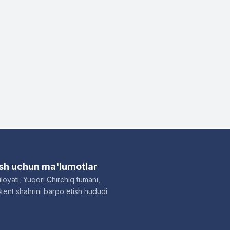
ish uchun ma'lumotlar
loyati, Yuqori Chirchiq tumani,
ent shahrini barpo etish hududi