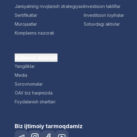
Jamiyatning rivojlanish strategiyasi
Investision takliflar
Sertifikatlar
Investitsion loyihalar
Murojaatlar
Sotuvdagi aktivlar
Komplaens nazorati
Axborot xizmati
Yangiliklar
Media
Sorovnomalar
OAV biz haqimizda
Foydalanish shartlari
Biz ijtimoiy tarmoqdamiz