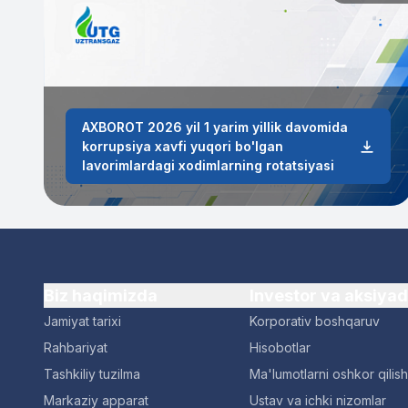
AXBOROT 2026 yil 1 yarim yillik davomida
korrupsiya xavfi yuqori bo'lgan
lavorimlardagi xodimlarning rotatsiyasi
Biz haqimizda
Investor va aksiya
Jamiyat tarixi
Korporativ boshqaruv
Rahbariyat
Hisobotlar
Tashkiliy tuzilma
Ma'lumotlarni oshkor qilish
Markaziy apparat
Ustav va ichki nizomlar