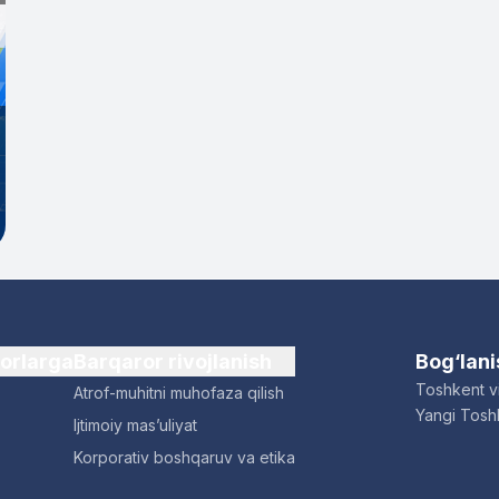
dorlarga
Barqaror rivojlanish
Bog‘lan
Toshkent vi
Atrof-muhitni muhofaza qilish
Yangi Toshk
Ijtimoiy mas’uliyat
Korporativ boshqaruv va etika