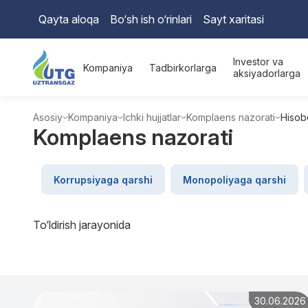
Qayta aloqa
Bo‘sh ish o‘rinlari
Sayt xaritasi
Investor va
Kompaniya
Tadbirkorlarga
aksiyadorlarga
Asosiy
Kompaniya
Ichki hujjatlar
Komplaens nazorati
Hisob
Komplaens nazorati
Korrupsiyaga qarshi
Monopoliyaga qarshi
To‘ldirish jarayonida
30.06.2026