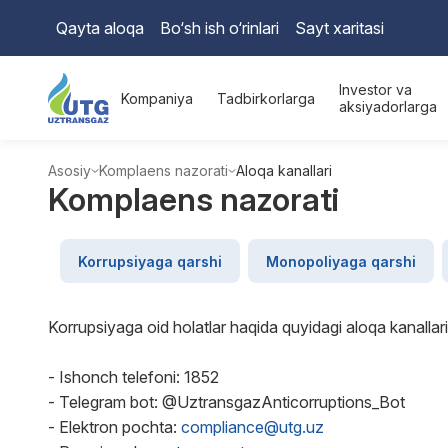
Qayta aloqa
Bo‘sh ish o‘rinlari
Sayt xaritasi
Investor va
Kompaniya
Tadbirkorlarga
aksiyadorlarga
Asosiy
Komplaens nazorati
Aloqa kanallari
Komplaens nazorati
Korrupsiyaga qarshi
Monopoliyaga qarshi
Korrupsiyaga oid holatlar haqida quyidagi aloqa kanallari
- Ishonch telefoni: 1852
- Telegram bot: @UztransgazAnticorruptions_Bot
- Elektron pochta:
compliance@utg.uz