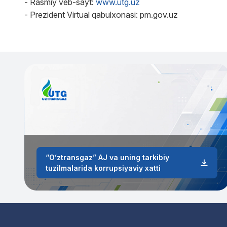
- Rasmiy veb-sayt:
www.utg.uz
- Prezident Virtual qabulxonasi: pm.gov.uz
“Oʻztransgaz” AJ va uning tarkibiy
tuzilmalarida korrupsiyaviy xatti