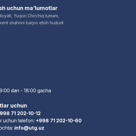
ish uchun ma'lumotlar
loyati, Yuqori Chirchiq tumani,
ent shahrini barpo etish hududi
i: 9:00 dan - 18:00 gach
a
tlar uchun
998 71 202-10-12
r uchun telefon:
+998 71 202-10-60
pochta:
info@utg.uz