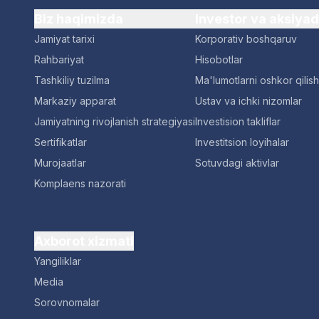
Biz haqimizda
Investor va aksiya
Jamiyat tarixi
Korporativ boshqaruv
Rahbariyat
Hisobotlar
Tashkiliy tuzilma
Ma'lumotlarni oshkor qilish
Markaziy apparat
Ustav va ichki nizomlar
Jamiyatning rivojlanish strategiyasi
Investision takliflar
Sertifikatlar
Investitsion loyihalar
Murojaatlar
Sotuvdagi aktivlar
Komplaens nazorati
Axborot xizmati
Yangiliklar
Media
Sorovnomalar