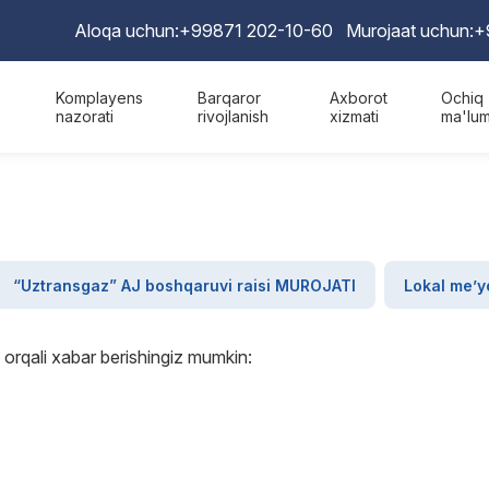
Aloqa uchun:
+99871 202-10-60
Murojaat uchun:
+
Komplayens
Barqaror
Axborot
Ochiq
nazorati
rivojlanish
xizmati
ma'lum
“Uztransgaz” AJ boshqaruvi raisi MUROJATI
Lokal me’yo
 orqali xabar berishingiz mumkin: