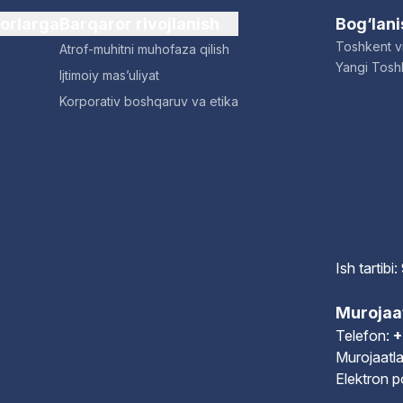
dorlarga
Barqaror rivojlanish
Bog‘lan
Toshkent vi
Atrof-muhitni muhofaza qilish
Yangi Toshk
Ijtimoiy mas’uliyat
Korporativ boshqaruv va etika
Ish tartib
Murojaa
Telefon:
+
Murojaatla
Elektron 