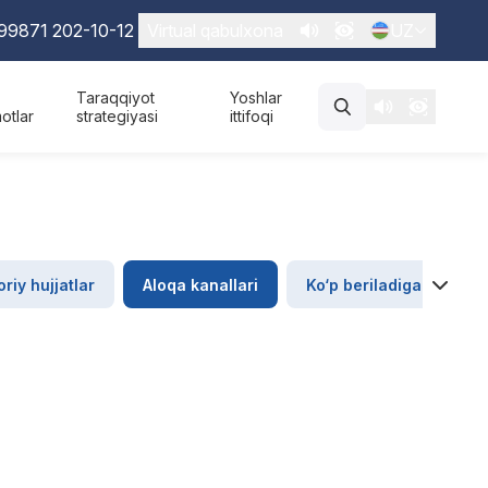
99871 202-10-12
Virtual qabulxona
UZ
Taraqqiyot
Yoshlar
otlar
strategiyasi
ittifoqi
riy hujjatlar
Aloqa kanallari
Ko‘p beriladigan savoll