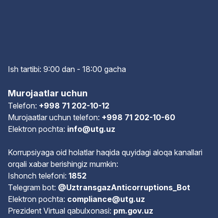
Ish tartibi: 9:00 dan - 18:00 gach
a
Murojaatlar uchun
Telefon:
+998 71 202-10-12
Murojaatlar uchun telefon:
+998 71 202-10-60
Elektron pochta:
info@utg.uz
Korrupsiyaga oid holatlar haqida quyidagi aloqa kanallari
orqali xabar berishingiz mumkin:
Ishonch telefoni:
1852
Telegram bot:
@UztransgazAnticorruptions_Bot
Elektron pochta:
compliance@utg.uz
Prezident Virtual qabulxonasi:
pm.gov.uz