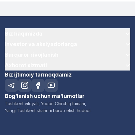
Biz haqimizda
Investor va aksiyadorlarga
Barqaror rivojlanish
Axborot xizmati
Biz ijtimoiy tarmoqdamiz
Bog‘lanish uchun ma'lumotlar
Toshkent viloyati, Yuqori Chirchiq tumani,
Yangi Toshkent shahrini barpo etish hududi