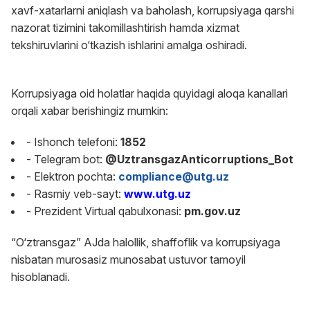
xavf-xatarlarni aniqlash va baholash, korrupsiyaga qarshi
nazorat tizimini takomillashtirish hamda xizmat
tekshiruvlarini o‘tkazish ishlarini amalga oshiradi.
Korrupsiyaga oid holatlar haqida quyidagi aloqa kanallari
orqali xabar berishingiz mumkin:
- Ishonch telefoni:
1852
- Telegram bot:
@UztransgazAnticorruptions_Bot
- Elektron pochta:
compliance@utg.uz
- Rasmiy veb-sayt:
www.utg.uz
- Prezident Virtual qabulxonasi:
pm.gov.uz
“O‘ztransgaz” AJda halollik, shaffoflik va korrupsiyaga
nisbatan murosasiz munosabat ustuvor tamoyil
hisoblanadi.