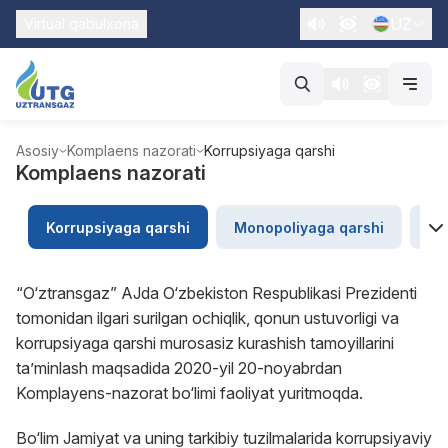
UZ
Virtual qabulxona
Asosiy
Komplaens nazorati
Korrupsiyaga qarshi
Komplaens nazorati
Korrupsiyaga qarshi
Monopoliyaga qarshi
“U
“O‘ztransgaz” AJda O‘zbekiston Respublikasi Prezidenti
tomonidan ilgari surilgan ochiqlik, qonun ustuvorligi va
korrupsiyaga qarshi murosasiz kurashish tamoyillarini
ta’minlash maqsadida 2020-yil 20-noyabrdan
Komplayens-nazorat bo‘limi faoliyat yuritmoqda.
Bo‘lim Jamiyat va uning tarkibiy tuzilmalarida korrupsiyaviy