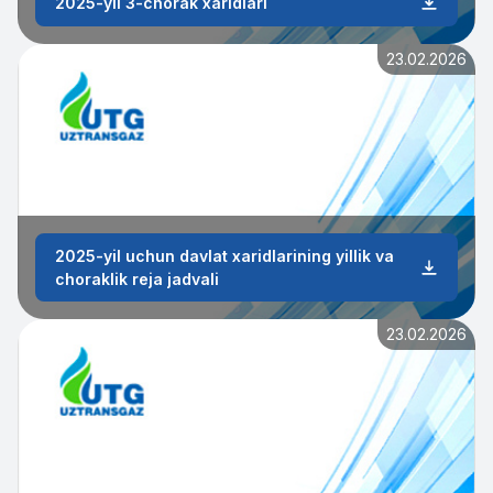
2025-yil 3-chorak xaridlari
23.02.2026
2025-yil uchun davlat xaridlarining yillik va
choraklik reja jadvali
23.02.2026