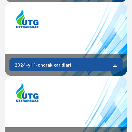
2024-yil 1-chorak xaridlari