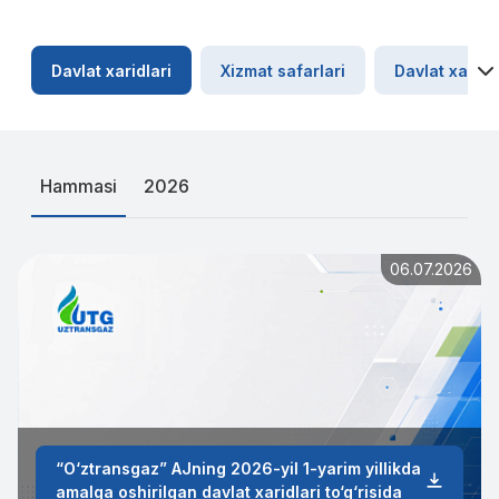
Davlat xaridlari
Xizmat safarlari
Davlat xaridl
Hammasi
2026
06.07.2026
“O‘ztransgaz” AJning 2026-yil 1-yarim yillikda
amalga oshirilgan davlat xaridlari to‘g‘risida