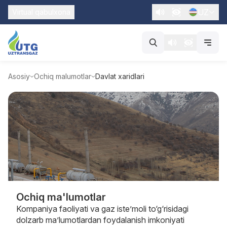
UZ
Virtual qabulxona
Asosiy
Ochiq malumotlar
Davlat xaridlari
Ochiq ma'lumotlar
Kompaniya faoliyati va gaz iste’moli to‘g‘risidagi
dolzarb ma’lumotlardan foydalanish imkoniyati