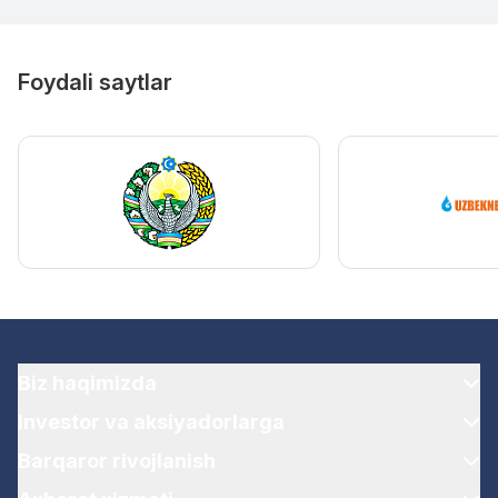
Foydali saytlar
Biz haqimizda
Investor va aksiyadorlarga
Barqaror rivojlanish