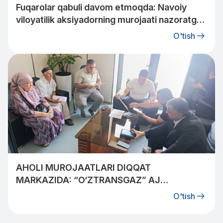
Fuqarolar qabuli davom etmoqda: Navoiy
viloyatilik aksiyadorning murojaati nazoratga
olindi.
O'tish
AHOLI MUROJAATLARI DIQQAT
MARKAZIDA: “O‘ZTRANSGAZ” AJ
MUTAXASSISLARI QIBRAYLIKLAR BILAN
O'tish
UCHRASHDI