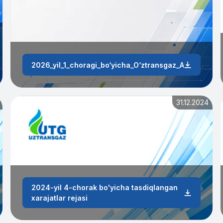
2026_yil_1_choragi_bo‘yicha_O‘ztransgaz_AJning_oper
31.12.2024
2024-yil 4-chorak bo'yicha tasdiqlangan
xarajatlar rejasi