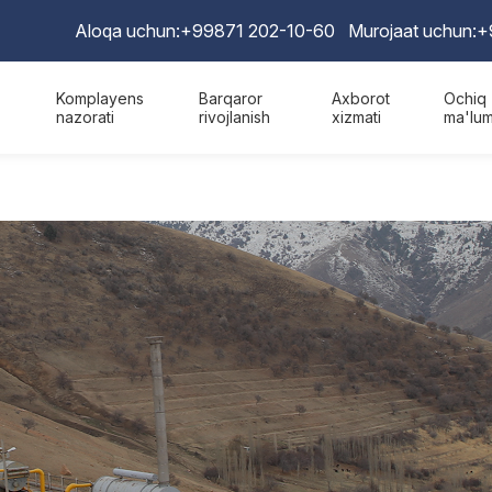
Aloqa uchun:
+99871 202-10-60
Murojaat uchun:
+
Komplayens
Barqaror
Axborot
Ochiq
nazorati
rivojlanish
xizmati
ma'lum