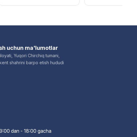
ish uchun ma'lumotlar
loyati, Yuqori Chirchiq tumani,
ent shahrini barpo etish hududi
i: 9:00 dan - 18:00 gach
a