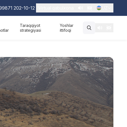
99871 202-10-12
Virtual qabulxona
UZ
Taraqqiyot
Yoshlar
otlar
strategiyasi
ittifoqi