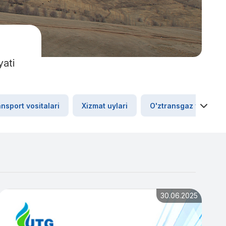
yati
nsport vositalari
Xizmat uylari
O'ztransgaz yillik reja
30.06.2025