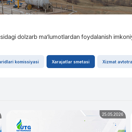
risidagi dolzarb ma’lumotlardan foydalanish imkoni
aridlari komissiyasi
Xarajatlar smetasi
Xizmat avtotra
25.05.2026