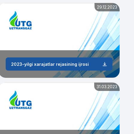
29.12.2023
2023-yilgi xarajatlar rejasining ijrosi
31.03.2023