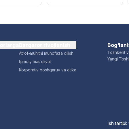
dorlarga
Barqaror rivojlanish
Bog‘lan
Toshkent vi
Atrof-muhitni muhofaza qilish
Yangi Toshk
Ijtimoiy mas’uliyat
Korporativ boshqaruv va etika
Ish tartib