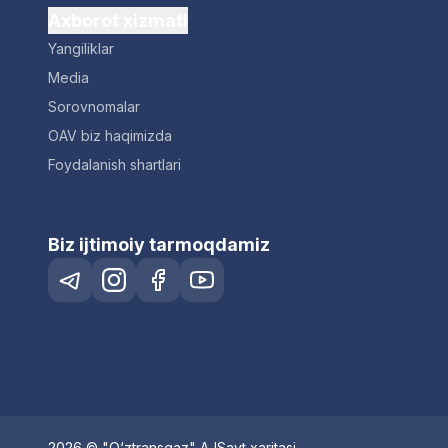
Axborot xizmati
Yangiliklar
Media
Sorovnomalar
OAV biz haqimizda
Foydalanish shartlari
Biz ijtimoiy tarmoqdamiz
2026 © "O‘ztransgaz" AJ
Sayt xaritasi