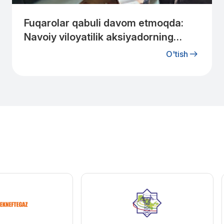
Fuqarolar qabuli davom etmoqda:
Navoiy viloyatilik aksiyadorning
murojaati nazoratga olindi.
O'tish