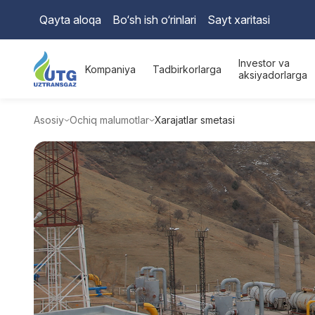
Qayta aloqa
Bo‘sh ish o‘rinlari
Sayt xaritasi
Investor va
Kompaniya
Tadbirkorlarga
aksiyadorlarga
Asosiy
Ochiq malumotlar
Xarajatlar smetasi