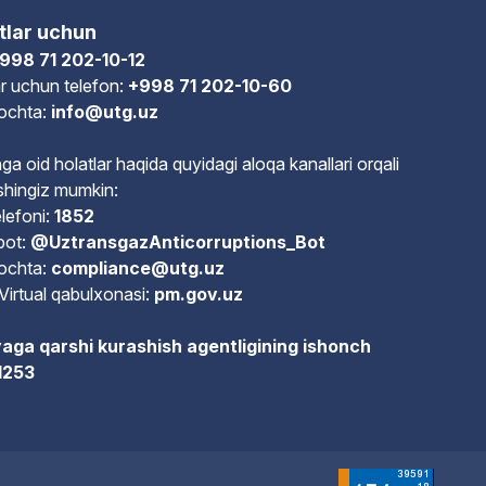
tlar uchun
998 71 202-10-12
r uchun telefon:
+998 71 202-10-60
pochta:
info@utg.uz
ga oid holatlar haqida quyidagi aloqa kanallari orqali
shingiz mumkin:
lefoni:
1852
bot:
@UztransgazAnticorruptions_Bot
pochta:
compliance@utg.uz
Virtual qabulxonasi:
pm.gov.uz
aga qarshi kurashish agentligining ishonch
 1253