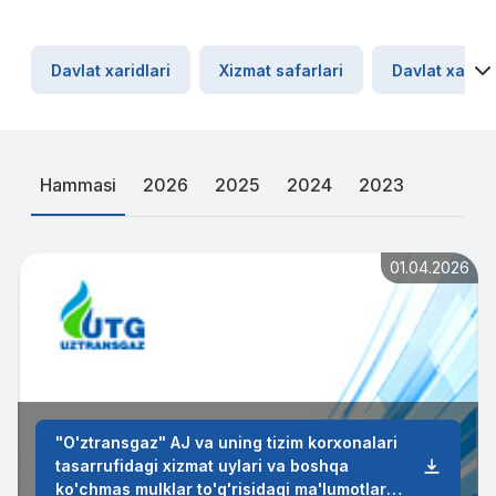
Davlat xaridlari
Xizmat safarlari
Davlat xaridl
Hammasi
2026
2025
2024
2023
01.04.2026
"O'ztransgaz" AJ va uning tizim korxonalari
tasarrufidagi xizmat uylari va boshqa
ko'chmas mulklar to'g'risidagi ma'lumotlar