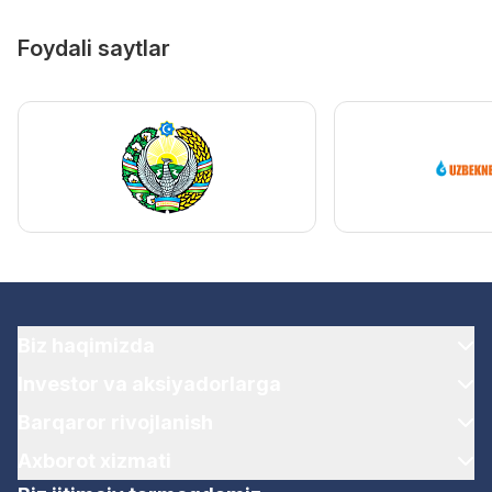
Foydali saytlar
Biz haqimizda
Investor va aksiyadorlarga
Barqaror rivojlanish
Axborot xizmati