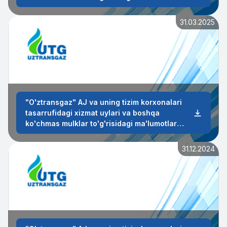
2026-yil 1-chorak
31.03.2025
"O'ztransgaz" AJ va uning tizim korxonalari
tasarrufidagi xizmat uylari va boshqa
ko'chmas mulklar to'g'risidagi ma'lumotlar
2025-yil 1-chorak
31.12.2024