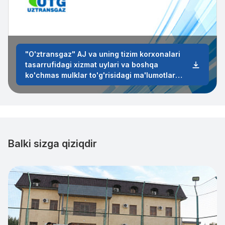
"O'ztransgaz" AJ va uning tizim korxonalari
tasarrufidagi xizmat uylari va boshqa
ko'chmas mulklar to'g'risidagi ma'lumotlar
2023-yil
Balki sizga qiziqdir