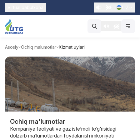
UZ
Virtual qabulxona
Asosiy
Ochiq malumotlar
Xizmat uylari
Ochiq ma'lumotlar
Kompaniya faoliyati va gaz iste’moli to‘g‘risidagi
dolzarb ma’lumotlardan foydalanish imkoniyati