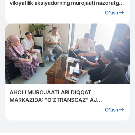
viloyatilik aksiyadorning murojaati nazoratga
olindi.
O'tish
AHOLI MUROJAATLARI DIQQAT
MARKAZIDA: “O‘ZTRANSGAZ” AJ
MUTAXASSISLARI QIBRAYLIKLAR BILAN
O'tish
UCHRASHDI