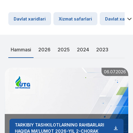
Davlat xaridlari
Xizmat safarlari
Davlat xaridl
Hammasi
2026
2025
2024
2023
06.07.2026
TARKIBIY TASHKILOTLARNING RAHBARLARI
HAQIDA MA'LUMOT 2026-YIL 2-CHORAK