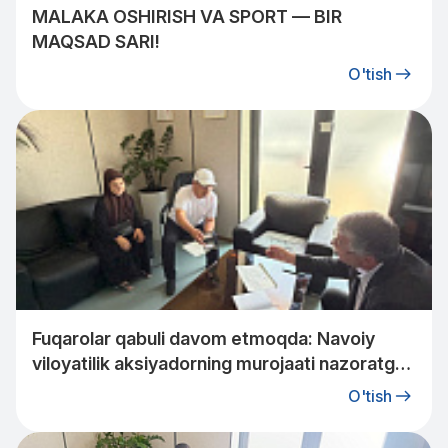
MALAKA OSHIRISH VA SPORT — BIR
MAQSAD SARI!
O'tish
Fuqarolar qabuli davom etmoqda: Navoiy
viloyatilik aksiyadorning murojaati nazoratga
olindi.
O'tish