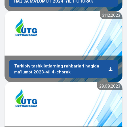
HAQIDA MA'LUMOT 2024-YIL 1-CHORAK
31.12.2023
Tarkibiy tashkilotlarning rahbarlari haqida
ma'lumot 2023-yil 4-chorak
29.09.2023