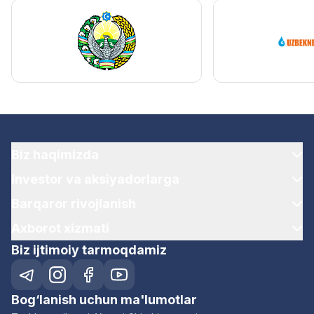
Biz haqimizda
Investor va aksiyadorlarga
Barqaror rivojlanish
Axborot xizmati
Biz ijtimoiy tarmoqdamiz
Bog‘lanish uchun ma'lumotlar