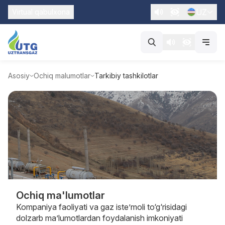
UZ
Virtual qabulxona
Asosiy
Ochiq malumotlar
Tarkibiy tashkilotlar
Ochiq ma'lumotlar
Kompaniya faoliyati va gaz iste’moli to‘g‘risidagi
dolzarb ma’lumotlardan foydalanish imkoniyati