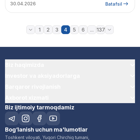
30.04.2026
Batafsil
1
2
3
4
5
6
...
137
Biz haqimizda
Investor va aksiyadorlarga
Barqaror rivojlanish
Axborot xizmati
Biz ijtimoiy tarmoqdamiz
Bog‘lanish uchun ma'lumotlar
Toshkent viloyati, Yuqori Chirchiq tumani,