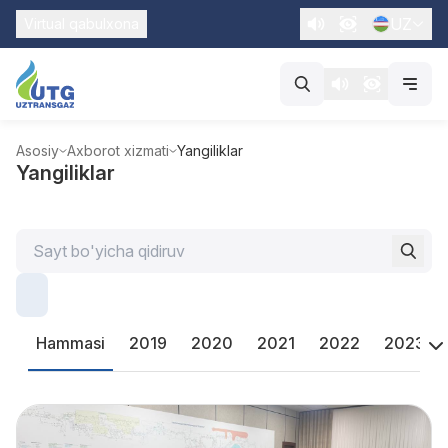
UZ
Virtual qabulxona
Asosiy
Axborot xizmati
Yangiliklar
Yangiliklar
Hammasi
2019
2020
2021
2022
2023