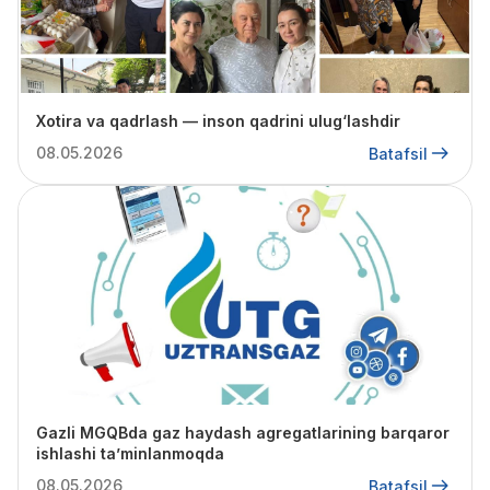
Xotira va qadrlash — inson qadrini ulug‘lashdir
08.05.2026
Batafsil
Gazli MGQBda gaz haydash agregatlarining barqaror
ishlashi ta’minlanmoqda
08.05.2026
Batafsil