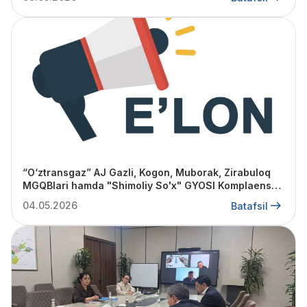
“O‘ztransgaz” AJ Gazli, Kogon, Muborak, Zirabuloq
MGQBlari hamda "Shimoliy So'x" GYOSI Komplaens-
nazorat bo‘yicha yetakchi mutaxassis lavozimiga
04.05.2026
Batafsil
tanlov e'lon qiladi.