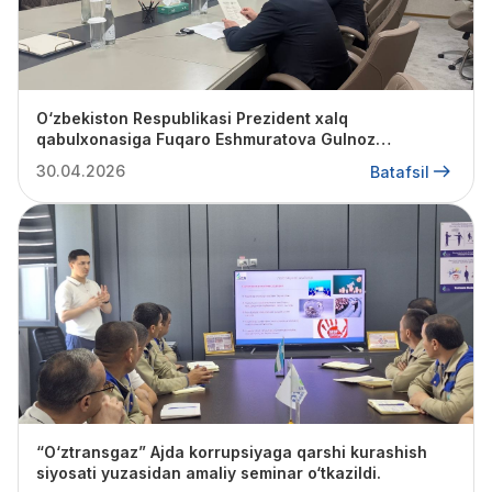
O‘zbekiston Respublikasi Prezident xalq
qabulxonasiga Fuqaro Eshmuratova Gulnoz
tomonidan yo‘llangan 2026-yil 15-apreldagi 6492-
30.04.2026
Batafsil
ap/26-sonli murojaati
“O‘ztransgaz” Ajda korrupsiyaga qarshi kurashish
siyosati yuzasidan amaliy seminar o‘tkazildi.