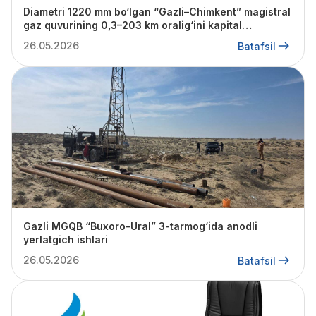
Diametri 1220 mm bo‘lgan “Gazli–Chimkent” magistral
gaz quvurining 0,3–203 km oralig‘ini kapital
ta’mirlash
26.05.2026
Batafsil
Gazli MGQB “Buxoro–Ural” 3-tarmog‘ida anodli
yerlatgich ishlari
26.05.2026
Batafsil