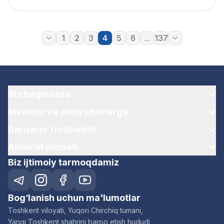
1
2
3
4
5
6
...
137
Biz haqimizda
Investor va aksiyadorlarga
Barqaror rivojlanish
Axborot xizmati
Biz ijtimoiy tarmoqdamiz
Bog‘lanish uchun ma'lumotlar
Toshkent viloyati, Yuqori Chirchiq tumani,
Yangi Toshkent shahrini barpo etish hududi