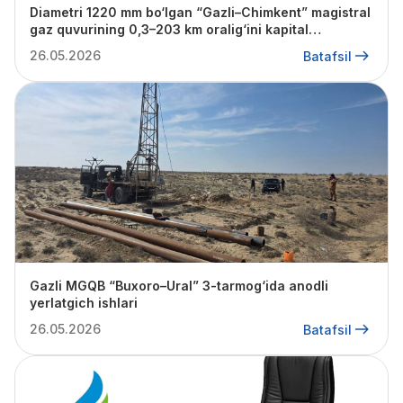
Diametri 1220 mm bo‘lgan “Gazli–Chimkent” magistral
gaz quvurining 0,3–203 km oralig‘ini kapital
ta’mirlash
26.05.2026
Batafsil
Gazli MGQB “Buxoro–Ural” 3-tarmog‘ida anodli
yerlatgich ishlari
26.05.2026
Batafsil