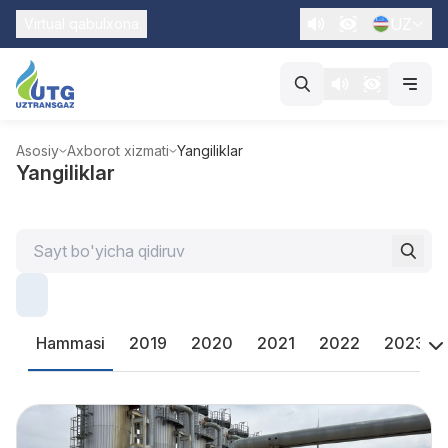
UZ
Virtual qabulxona
Asosiy
Axborot xizmati
Yangiliklar
Yangiliklar
Hammasi
2019
2020
2021
2022
2023